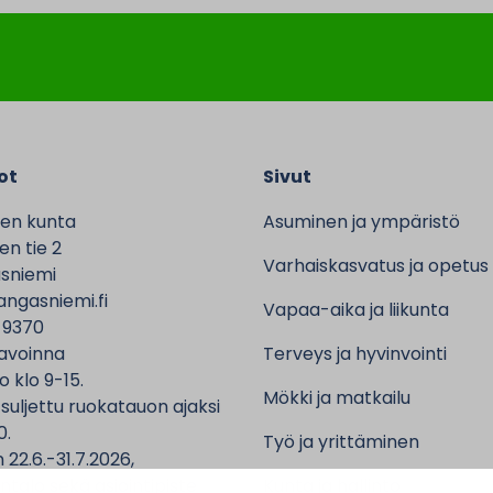
ot
Sivut
en kunta
Asuminen ja ympäristö
n tie 2
Varhaiskasvatus ja opetus
sniemi
ngasniemi.fi
Vapaa-aika ja liikunta
 9370
avoinna
Terveys ja hyvinvointi
o klo 9-15.
Mökki ja matkailu
 suljettu ruokatauon ajaksi
0.
Työ ja yrittäminen
 22.6.-31.7.2026,
ntalo sekä asiointipiste
Kunta ja hallinto