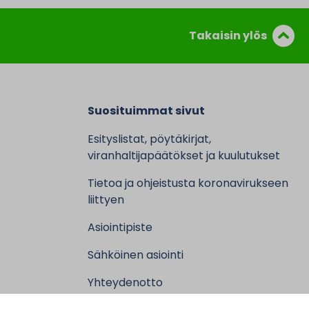
Takaisin ylös
Suosituimmat sivut
Esityslistat, pöytäkirjat,
viranhaltijapäätökset ja kuulutukset
Tietoa ja ohjeistusta koronavirukseen
liittyen
Asiointipiste
Sähköinen asiointi
Yhteydenotto