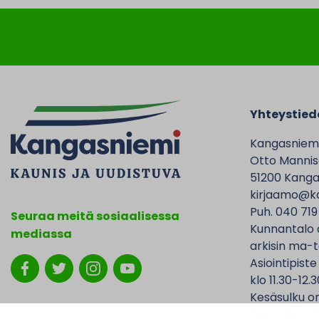
Yhteystied
Kangasniem
Otto Mannise
51200 Kanga
kirjaamo@ka
Puh. 040 719
Seuraa meitä sosiaalisessa
Kunnantalo 
mediassa
arkisin ma-t
Asiointipiste
klo 11.30-12.3
Kesäsulku on
jolloin Kunna