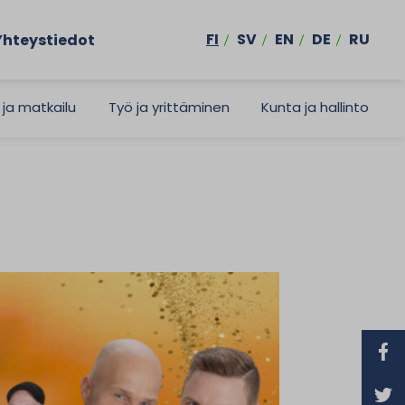
FI
SV
EN
DE
RU
Yhteystiedot
 ja matkailu
Työ ja yrittäminen
Kunta ja hallinto