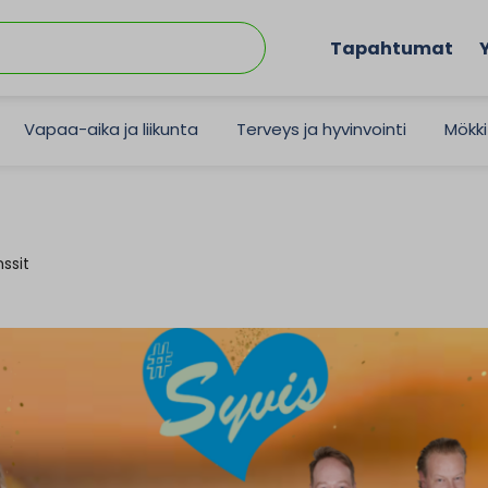
Tapahtumat
Vapaa-aika ja liikunta
Terveys ja hyvinvointi
Mökki
ssit