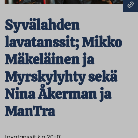
Syvälahden
lavatanssit; Mikko
Mäkeläinen ja
Myrskylyhty sekä
Nina Åkerman ja
ManTra
Lavatanssit klo 20-01.