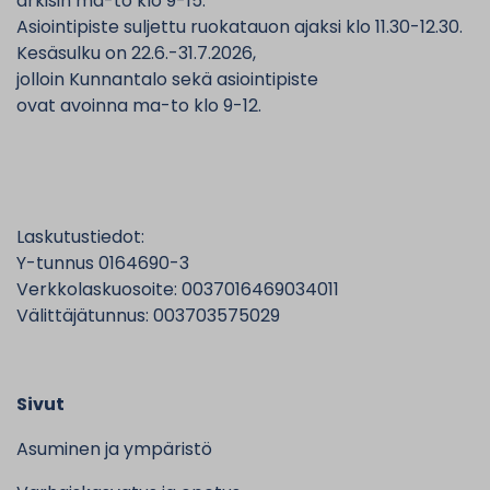
arkisin ma-to klo 9-15.
Asiointipiste suljettu ruokatauon ajaksi klo 11.30-12.30.
Kesäsulku on 22.6.-31.7.2026,
jolloin Kunnantalo sekä asiointipiste
ovat avoinna ma-to klo 9-12.
Laskutustiedot:
Y-tunnus 0164690-3
Verkkolaskuosoite: 0037016469034011
Välittäjätunnus: 003703575029
Sivut
Asuminen ja ympäristö