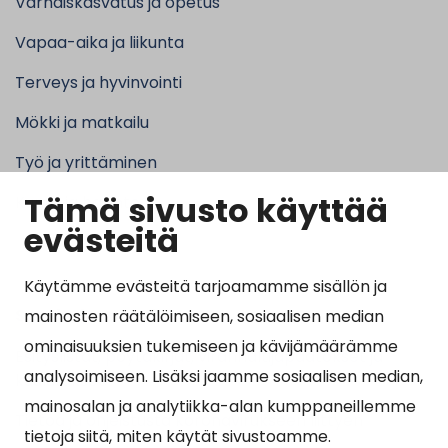
Varhaiskasvatus ja opetus
Vapaa-aika ja liikunta
Terveys ja hyvinvointi
Mökki ja matkailu
Työ ja yrittäminen
Tämä sivusto käyttää
Kunta ja hallinto
evästeitä
Käytämme evästeitä tarjoamamme sisällön ja
Suosituimmat sivut
mainosten räätälöimiseen, sosiaalisen median
ominaisuuksien tukemiseen ja kävijämäärämme
Esityslistat, pöytäkirjat, viranhaltijapäätökset ja
analysoimiseen. Lisäksi jaamme sosiaalisen median,
kuulutukset
mainosalan ja analytiikka-alan kumppaneillemme
Tietoa ja ohjeistusta koronavirukseen liittyen
tietoja siitä, miten käytät sivustoamme.