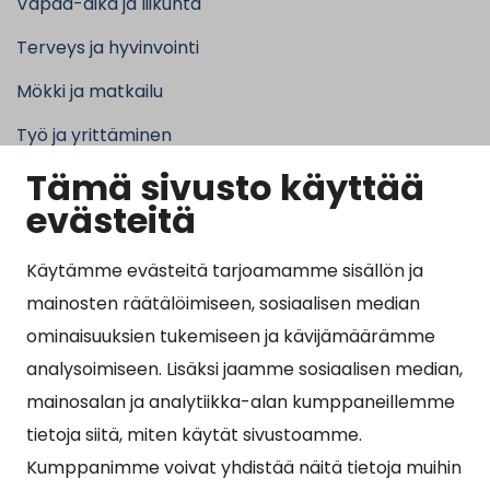
Vapaa-aika ja liikunta
Terveys ja hyvinvointi
Mökki ja matkailu
Työ ja yrittäminen
Tämä sivusto käyttää
Kunta ja hallinto
evästeitä
Käytämme evästeitä tarjoamamme sisällön ja
Suosituimmat sivut
mainosten räätälöimiseen, sosiaalisen median
ominaisuuksien tukemiseen ja kävijämäärämme
Esityslistat, pöytäkirjat, viranhaltijapäätökset ja
analysoimiseen. Lisäksi jaamme sosiaalisen median,
kuulutukset
mainosalan ja analytiikka-alan kumppaneillemme
Tietoa ja ohjeistusta koronavirukseen liittyen
tietoja siitä, miten käytät sivustoamme.
Asiointipiste
Kumppanimme voivat yhdistää näitä tietoja muihin