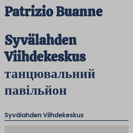
Patrizio Buanne
Syvälahden
Viihdekeskus
танцювальний
павільйон
Syvälahden Viihdekeskus