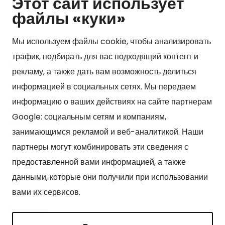
Этот сайт использует
Show my cookie settings
файлы «куки»
Мы используем файлы cookie, чтобы анализировать
трафик, подбирать для вас подходящий контент и
Kонтакт
рекламу, а также дать вам возможность делиться
Kangasniemen kunta
информацией в социальных сетях. Мы передаем
Otto Mannisen tie 2
информацию о ваших действиях на сайте партнерам
51200 Kangasniemi
Google: социальным сетям и компаниям,
kirjaamo@kangasniemi.fi
занимающимся рекламой и веб-аналитикой. Наши
Puh. 040 719 9370
партнеры могут комбинировать эти сведения с
Y-tunnus 0164690-3
предоставленной вами информацией, а также
данными, которые они получили при использовании
вами их сервисов.
Cтраницы