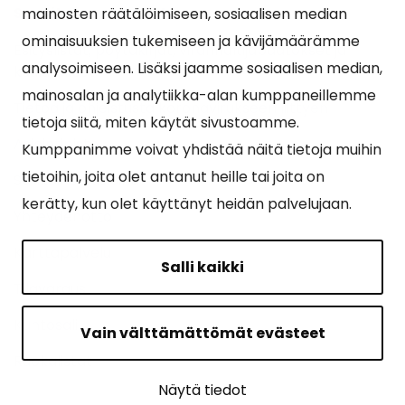
Suosituimmat sivut
mainosten räätälöimiseen, sosiaalisen median
ominaisuuksien tukemiseen ja kävijämäärämme
Esityslistat, pöytäkirjat, viranhaltijapäätökset ja
analysoimiseen. Lisäksi jaamme sosiaalisen median,
kuulutukset
mainosalan ja analytiikka-alan kumppaneillemme
Tietoa ja ohjeistusta koronavirukseen liittyen
tietoja siitä, miten käytät sivustoamme.
Asiointipiste
Kumppanimme voivat yhdistää näitä tietoja muihin
tietoihin, joita olet antanut heille tai joita on
Sähköinen asiointi
kerätty, kun olet käyttänyt heidän palvelujaan.
Yhteydenotto
Karttapalvelu
Salli kaikki
Tilavaraus
Kuntosali
Vain välttämättömät evästeet
Ruokalistat
Näytä tiedot