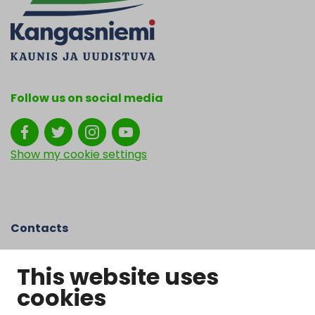
Follow us on social media
Show my cookie settings
Contacts
Kangasniemen kunta
This website uses
Otto Mannisen tie 2
cookies
51200 Kangasniemi
kirjaamo@kangasniemi.fi