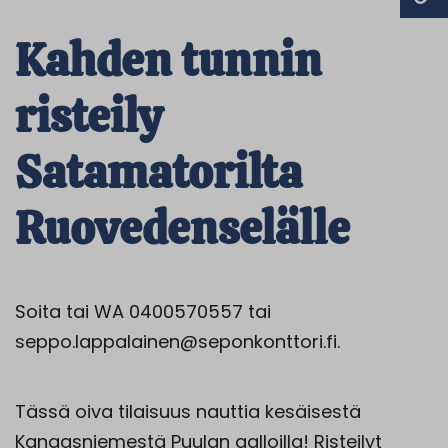
Kahden tunnin
risteily
Satamatorilta
Ruovedenselälle
Soita tai WA 0400570557 tai
seppo.lappalainen@seponkonttori.fi.
Tässä oiva tilaisuus nauttia kesäisestä
Kangasniemestä Puulan aalloilla! Risteilyt