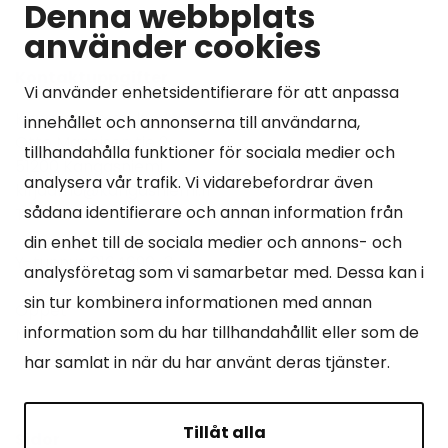
Denna webbplats
använder cookies
Kontaktuppgifter
Vi använder enhetsidentifierare för att anpassa
Kangasniemen kunta
innehållet och annonserna till användarna,
Otto Mannisen tie 2
tillhandahålla funktioner för sociala medier och
51200 Kangasniemi
analysera vår trafik. Vi vidarebefordrar även
kirjaamo@kangasniemi.fi
sådana identifierare och annan information från
Tel. 040 719 9370
din enhet till de sociala medier och annons- och
Y-tunnus 0164690-3
analysföretag som vi samarbetar med. Dessa kan i
sin tur kombinera informationen med annan
Öppet
information som du har tillhandahållit eller som de
Mån -fre 9-15.
har samlat in när du har använt deras tjänster.
Tillåt alla
Sidor