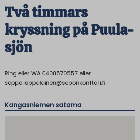
Två timmars
kryssning på Puula-
sjön
Ring eller WA 0400570557 eller
seppo.lappalainen@seponkonttori.fi.
Kangasniemen satama