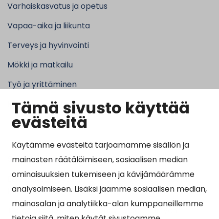
Varhaiskasvatus ja opetus
Vapaa-aika ja liikunta
Terveys ja hyvinvointi
Mökki ja matkailu
Työ ja yrittäminen
Tämä sivusto käyttää
Kunta ja hallinto
evästeitä
Käytämme evästeitä tarjoamamme sisällön ja
Suosituimmat sivut
mainosten räätälöimiseen, sosiaalisen median
ominaisuuksien tukemiseen ja kävijämäärämme
Esityslistat, pöytäkirjat, viranhaltijapäätökset ja
analysoimiseen. Lisäksi jaamme sosiaalisen median,
kuulutukset
mainosalan ja analytiikka-alan kumppaneillemme
Tietoa ja ohjeistusta koronavirukseen liittyen
tietoja siitä, miten käytät sivustoamme.