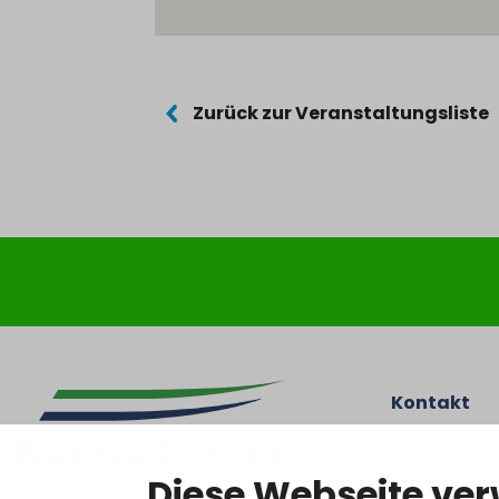
Zurück zur Veranstaltungsliste
Kontakt
Kangasniem
Otto Mannise
Diese Webseite ve