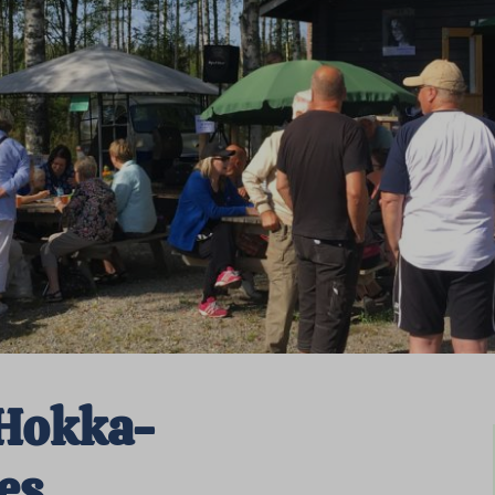
 Hokka-
es