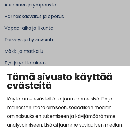
Asuminen ja ympäristö
Varhaiskasvatus ja opetus
Vapaa-aika ja liikunta
Terveys ja hyvinvointi
Mökki ja matkailu
Työ ja yrittäminen
Tämä sivusto käyttää
Kunta ja hallinto
evästeitä
Käytämme evästeitä tarjoamamme sisällön ja
Suosituimmat sivut
mainosten räätälöimiseen, sosiaalisen median
ominaisuuksien tukemiseen ja kävijämäärämme
Esityslistat, pöytäkirjat, viranhaltijapäätökset ja
analysoimiseen. Lisäksi jaamme sosiaalisen median,
kuulutukset