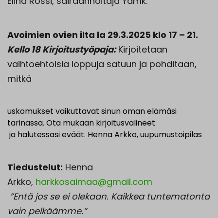
Elina Rossi, sairaanhoitaja Yamk.
Avoimien ovien ilta la 29.3.2025 klo 17 – 21.
Kello 18 Kirjoitustyöpaja:
Kirjoitetaan
vaihtoehtoisia loppuja satuun ja pohditaan,
mitkä
uskomukset vaikuttavat sinun oman elämäsi
tarinassa. Ota mukaan kirjoitusvälineet
ja halutessasi eväät. Henna Arkko, uupumustoipilas
Tiedustelut:
Henna
Arkko,
harkkosaimaa@gmail.com
”Entä jos se ei olekaan. Kaikkea tuntematonta
vain pelkäämme.”