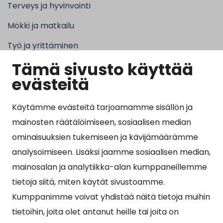
Terveys ja hyvinvointi
Mökki ja matkailu
Työ ja yrittäminen
Tämä sivusto käyttää
Kunta ja hallinto
evästeitä
Käytämme evästeitä tarjoamamme sisällön ja
Suosituimmat sivut
mainosten räätälöimiseen, sosiaalisen median
ominaisuuksien tukemiseen ja kävijämäärämme
Esityslistat, pöytäkirjat, viranhaltijapäätökset ja
analysoimiseen. Lisäksi jaamme sosiaalisen median,
kuulutukset
mainosalan ja analytiikka-alan kumppaneillemme
Tietoa ja ohjeistusta koronavirukseen liittyen
tietoja siitä, miten käytät sivustoamme.
Asiointipiste
Kumppanimme voivat yhdistää näitä tietoja muihin
tietoihin, joita olet antanut heille tai joita on
Sähköinen asiointi