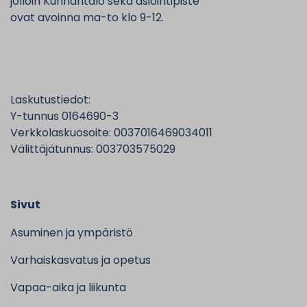
jolloin Kunnantalo sekä asiointipiste
ovat avoinna ma-to klo 9-12.
Laskutustiedot:
Y-tunnus 0164690-3
Verkkolaskuosoite: 0037016469034011
Välittäjätunnus: 003703575029
Sivut
Asuminen ja ympäristö
Varhaiskasvatus ja opetus
Vapaa-aika ja liikunta