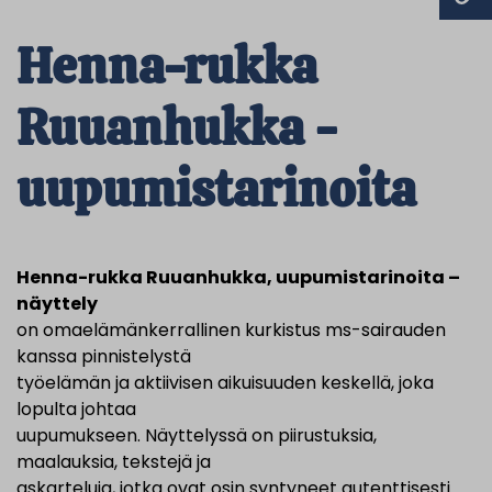
Henna-rukka
Ruuanhukka -
uupumistarinoita
Henna-rukka Ruuanhukka, uupumistarinoita –
näyttely
on omaelämänkerrallinen kurkistus ms-sairauden
kanssa pinnistelystä
työelämän ja aktiivisen aikuisuuden keskellä, joka
lopulta johtaa
uupumukseen. Näyttelyssä on piirustuksia,
maalauksia, tekstejä ja
askarteluja, jotka ovat osin syntyneet autenttisesti