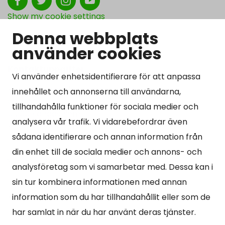
Show my cookie settings
Denna webbplats
använder cookies
Kontaktuppgifter
Vi använder enhetsidentifierare för att anpassa
Kangasniemen kunta
innehållet och annonserna till användarna,
Otto Mannisen tie 2
tillhandahålla funktioner för sociala medier och
51200 Kangasniemi
analysera vår trafik. Vi vidarebefordrar även
kirjaamo@kangasniemi.fi
sådana identifierare och annan information från
Tel. 040 719 9370
din enhet till de sociala medier och annons- och
Y-tunnus 0164690-3
analysföretag som vi samarbetar med. Dessa kan i
sin tur kombinera informationen med annan
Öppet
information som du har tillhandahållit eller som de
Mån -fre 9-15.
har samlat in när du har använt deras tjänster.