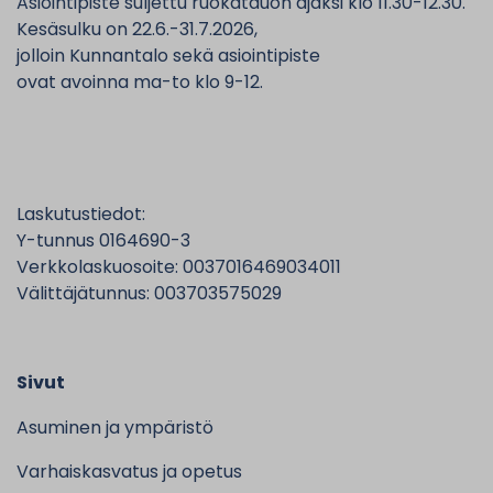
Asiointipiste suljettu ruokatauon ajaksi klo 11.30-12.30.
Kesäsulku on 22.6.-31.7.2026,
jolloin Kunnantalo sekä asiointipiste
ovat avoinna ma-to klo 9-12.
Laskutustiedot:
Y-tunnus 0164690-3
Verkkolaskuosoite: 0037016469034011
Välittäjätunnus: 003703575029
Sivut
Asuminen ja ympäristö
Varhaiskasvatus ja opetus