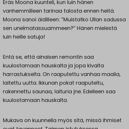
Eräs Moona kuunteli, kun luin hänen
vanhemmilleen tarinaa talosta ennen heitä.
Moona sanoi äidilleen: ”Muistatko Ullan sadussa
sen unelmatassuammeen?” Hänen mielestä
luin heille satuja!
Entä se, että ainaisen remontin saa
kuulostamaan hauskalta ja jopa kivalta
harrastukselta. On raaputettu vanhaa maalia,
laitettu uutta. Ikkunan pokat raaputeltu,
rakennettu saunaa, laituria jne. Edelleen saa
kuulostamaan hauskalta.
Mukava on kuunnella myös sitä, missä ihmiset
ovat tavanneet. Taimen istutuksessa,