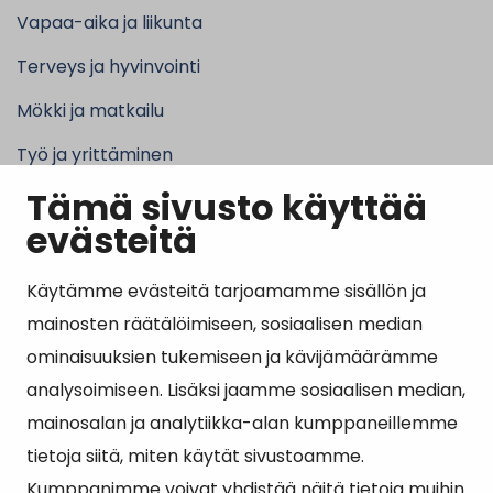
Vapaa-aika ja liikunta
Terveys ja hyvinvointi
Mökki ja matkailu
Työ ja yrittäminen
Tämä sivusto käyttää
Kunta ja hallinto
evästeitä
Käytämme evästeitä tarjoamamme sisällön ja
Suosituimmat sivut
mainosten räätälöimiseen, sosiaalisen median
ominaisuuksien tukemiseen ja kävijämäärämme
Esityslistat, pöytäkirjat, viranhaltijapäätökset ja
analysoimiseen. Lisäksi jaamme sosiaalisen median,
kuulutukset
mainosalan ja analytiikka-alan kumppaneillemme
Tietoa ja ohjeistusta koronavirukseen liittyen
tietoja siitä, miten käytät sivustoamme.
Asiointipiste
Kumppanimme voivat yhdistää näitä tietoja muihin