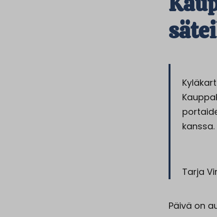
Kaup
sätei
Kyläkart
Kauppake
portaide
kanssa.
Tarja V
Päivä on au