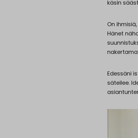
käsin sääst
On ihmisiä,
Hänet nähdä
suunnistuk
nakertamas
Edessäni is
säteilee. Id
asiantunte