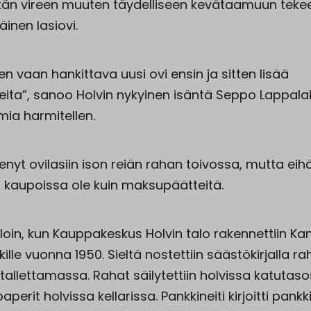
nkän vireen muuten täydelliseen kevätaamuun teke
näinen lasiovi.
ten vaan hankittava uusi ovi ensin ja sitten lisää
teita”, sanoo Holvin nykyinen isäntä Seppo Lappala
mia harmitellen.
enyt ovilasiin ison reiän rahan toivossa, mutta eih
 kaupoissa ole kuin maksupäätteitä.
silloin, kun Kauppakeskus Holvin talo rakennettiin Kan
lle vuonna 1950. Sieltä nostettiin säästökirjalla ra
ä tallettamassa. Rahat säilytettiin holvissa katutaso
paperit holvissa kellarissa. Pankkineiti kirjoitti pankk