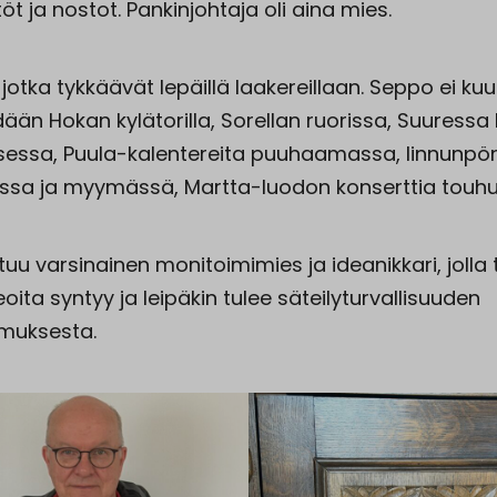
öt ja nostot. Pankinjohtaja oli aina mies.
 jotka tykkäävät lepäillä laakereillaan. Seppo ei kuul
än Hokan kylätorilla, Sorellan ruorissa, Suuressa
sessa, Puula-kalentereita puuhaamassa, linnunpön
sa ja myymässä, Martta-luodon konserttia touh
tuu varsinainen monitoimimies ja ideanikkari, jolla 
eoita syntyy ja leipäkin tulee säteilyturvallisuuden
muksesta.