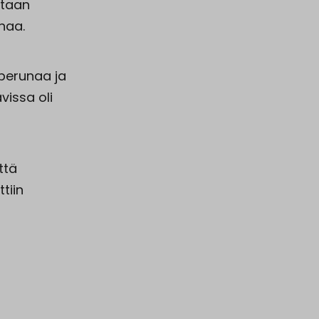
rtaan
naa.
a perunaa ja
avissa oli
ttä
tiin