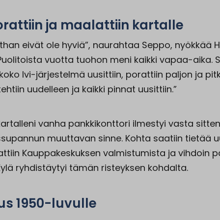
rattiin ja maalattiin kartalle
athan eivät ole hyviä”, naurahtaa Seppo, nyökkää H
”Puolitoista vuotta tuohon meni kaikki vapaa-aika. S
koko lvi-järjestelmä uusittiin, porattiin paljon ja pitk
htiin uudelleen ja kaikki pinnat uusittiin.”
artalleni vanha pankkikonttori ilmestyi vasta sitten
issupannun muuttavan sinne. Kohta saatiin tietää uu
attiin Kauppakeskuksen valmistumista ja vihdoin p
 Kylä ryhdistäytyi tämän risteyksen kohdalta.
us 1950-luvulle