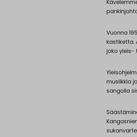
Kävelemme 
pankinjoht
Vuonna 1950
kastiketta. 
joko yleis-
Yleisohjelma
musiikkia ja
sangolla sis
Säästämine
Kangasniemel
sukanvartee