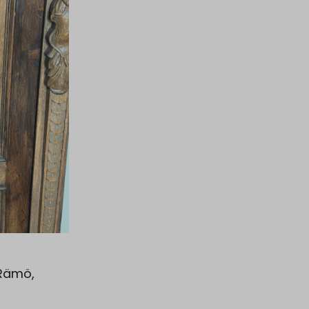
 Rämö,