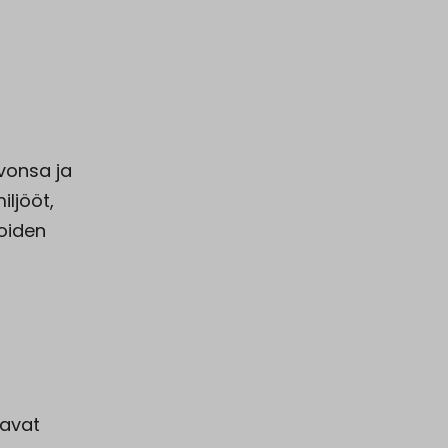
svonsa ja
iljööt,
eoiden
lavat