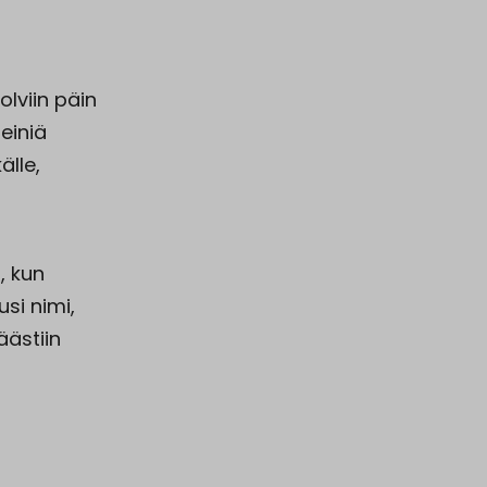
olviin päin
einiä
älle,
, kun
si nimi,
äästiin