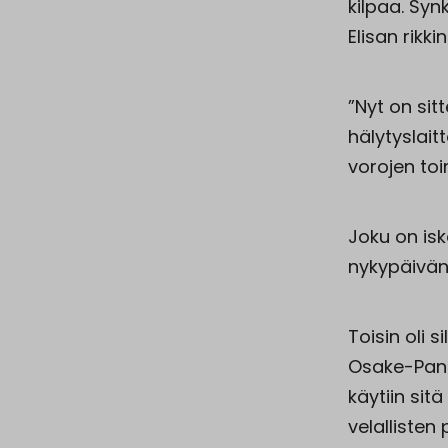
kilpaa. Sy
Elisan rikki
”Nyt on sit
hälytyslait
vorojen toi
Joku on isk
nykypäivän
Toisin oli 
Osake-Panki
käytiin sit
velallisten 