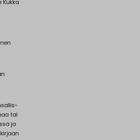
e Kukka
inen
än
sallis-
haa tai
ssa ja
ikirjaan