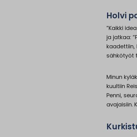
Holvi po
”Kaikki ide
ja jatkaa: 
kaadettiin, 
sähkötyöt te
Minun kyläk
kuultiin Re
Penni, seur
avajaisiin.
Kurkist