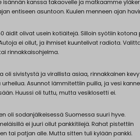
isännän kanssa takaovelle ja matkaamme yläke
ajan entiseen asuntoon. Kuulen menneen ajan havi
 äidit olivat usein kotiäitejä. Silloin syötiin koton
Autoja ei ollut, ja ihmiset kuuntelivat radiota. Valitt
 tai rinnakkaisohjelma.
 oli sivistystä ja virallista asiaa, rinnakkainen kevy
 urheilua. Asunnot lämmitettiin puilla, ja vesi kannet
ään. Huussi oli tuttu, mutta vesiklosetti ei.
n oli sodanjälkeisessä Suomessa suuri hyve.
äisillä ei juuri ollut pankkitilejä. Rahat pistettiin
n tai patjan alle. Mutta sitten tuli kylään pankki.