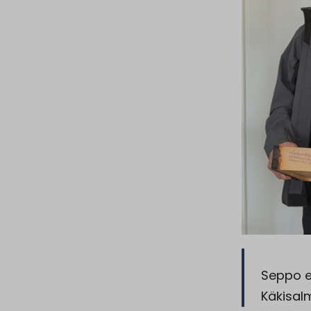
Seppo e
Käkisalm