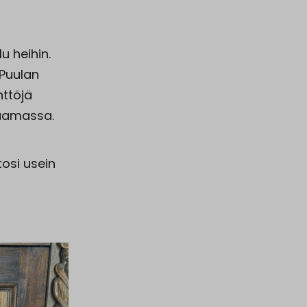
u heihin.
 Puulan
ttöjä
uamassa.
tosi usein