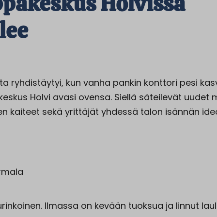
pakeskus Holvissa
lee
ta ryhdistäytyi, kun vanha pankin konttori pesi ka
skus Holvi avasi ovensa. Siellä säteilevät uudet m
n kaiteet sekä yrittäjät yhdessä talon isännän id
irmala
rinkoinen. Ilmassa on kevään tuoksua ja linnut lau