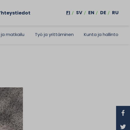
FI
SV
EN
DE
RU
Yhteystiedot
 ja matkailu
Työ ja yrittäminen
Kunta ja hallinto