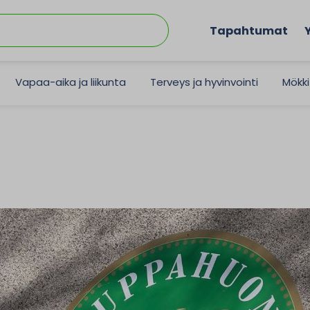
Tapahtumat
Vapaa-aika ja liikunta
Terveys ja hyvinvointi
Mökki