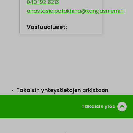
040 192 8213
anastasia.potakhina@kangasniemi.fi
Vastuualueet:
‹ Takaisin yhteystietojen arkistoon
Takaisin ylös