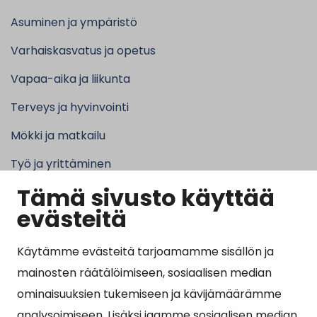
Asuminen ja ympäristö
Varhaiskasvatus ja opetus
Vapaa-aika ja liikunta
Terveys ja hyvinvointi
Mökki ja matkailu
Työ ja yrittäminen
Tämä sivusto käyttää
Kunta ja hallinto
evästeitä
Käytämme evästeitä tarjoamamme sisällön ja
Suosituimmat sivut
mainosten räätälöimiseen, sosiaalisen median
ominaisuuksien tukemiseen ja kävijämäärämme
Esityslistat, pöytäkirjat, viranhaltijapäätökset ja
analysoimiseen. Lisäksi jaamme sosiaalisen median,