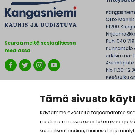
Kangasniem
Otto Mannise
51200 Kanga
kirjaamo@ka
Puh. 040 719
Seuraa meitä sosiaalisessa
Kunnantalo 
mediassa
arkisin ma-t
Asiointipiste
klo 11.30-12.3
Kesäsulku on
jolloin Kunna
ovat avoinna
Tämä sivusto käytt
Käytämme evästeitä tarjoamamme sisällö
median ominaisuuksien tukemiseen ja k
Laskutustied
sosiaalisen median, mainosalan ja analy