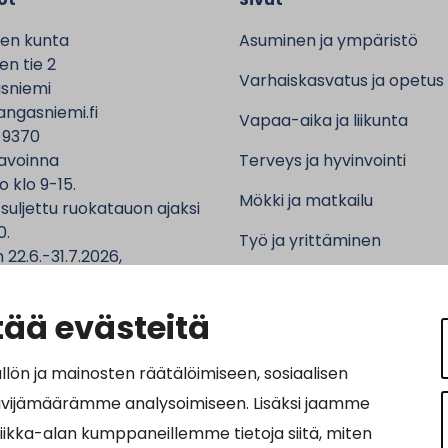
en kunta
Asuminen ja ympäristö
n tie 2
Varhaiskasvatus ja opetus
sniemi
ngasniemi.fi
Vapaa-aika ja liikunta
 9370
avoinna
Terveys ja hyvinvointi
o klo 9-15.
Mökki ja matkailu
 suljettu ruokatauon ajaksi
0.
Työ ja yrittäminen
 22.6.-31.7.2026,
ntalo sekä asiointipiste
Kunta ja hallinto
 ma-to klo 9-12.
ää evästeitä
n ja mainosten räätälöimiseen, sosiaalisen
ävijämäärämme analysoimiseen. Lisäksi jaamme
ot:
tiikka-alan kumppaneillemme tietoja siitä, miten