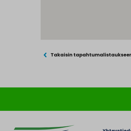
Takaisin tapahtumalistauksee
Yhteystied