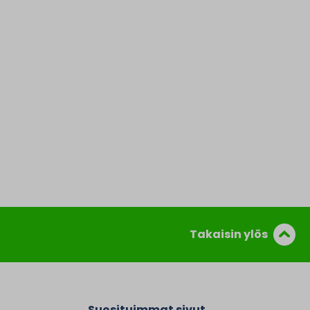
Takaisin ylös
Suosituimmat sivut