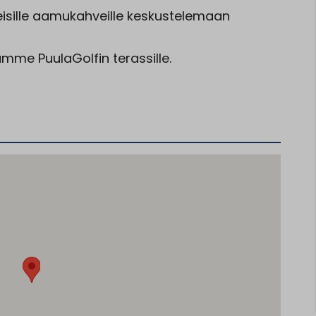
teisille aamukahveille keskustelemaan
me PuulaGolfin terassille.