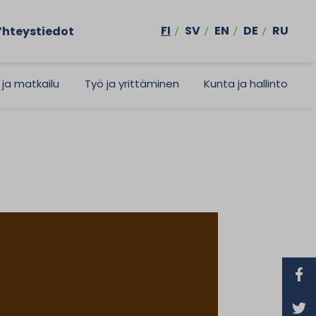
FI
SV
EN
DE
RU
Yhteystiedot
 ja matkailu
Työ ja yrittäminen
Kunta ja hallinto