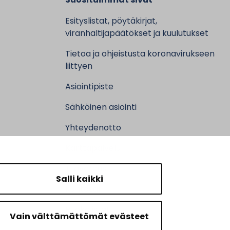
Esityslistat, pöytäkirjat,
viranhaltijapäätökset ja kuulutukset
Tietoa ja ohjeistusta koronavirukseen
liittyen
Asiointipiste
Sähköinen asiointi
Yhteydenotto
Karttapalvelu
Tilavaraus
Salli kaikki
Kuntosali
Ruokalistat
Vain välttämättömät evästeet