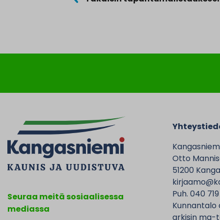
Yhteystied
Kangasniem
Otto Mannise
51200 Kanga
kirjaamo@ka
Puh. 040 719
Seuraa meitä sosiaalisessa
Kunnantalo 
mediassa
arkisin ma-t