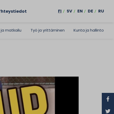
FI
SV
EN
DE
RU
Yhteystiedot
 ja matkailu
Työ ja yrittäminen
Kunta ja hallinto