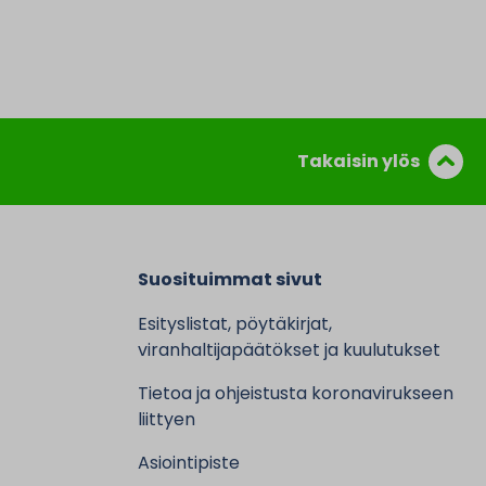
Takaisin ylös
Suosituimmat sivut
Esityslistat, pöytäkirjat,
viranhaltijapäätökset ja kuulutukset
Tietoa ja ohjeistusta koronavirukseen
liittyen
Asiointipiste