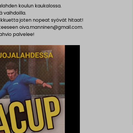
alahden koulun kaukalossa.
ä vaihdoilla.
kuetta joten nopeat syövät hitaat!
oitteeseen oiva.manninen@gmail.com.
kahvio palvelee!