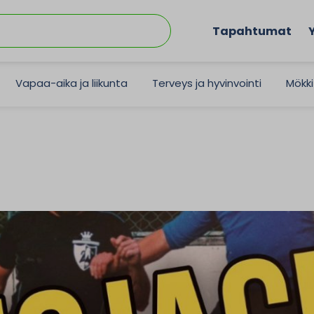
Tapahtumat
Vapaa-aika ja liikunta
Terveys ja hyvinvointi
Mökki