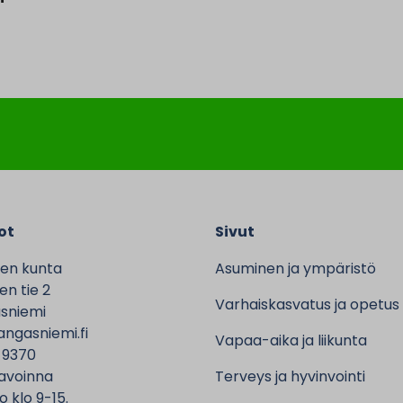
ot
Sivut
en kunta
Asuminen ja ympäristö
n tie 2
Varhaiskasvatus ja opetus
sniemi
ngasniemi.fi
Vapaa-aika ja liikunta
 9370
avoinna
Terveys ja hyvinvointi
o klo 9-15.