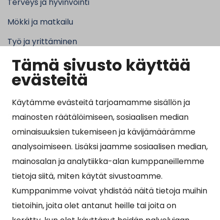
Terveys ja hyvinvointi
Mökki ja matkailu
Työ ja yrittäminen
Tämä sivusto käyttää
Kunta ja hallinto
evästeitä
Käytämme evästeitä tarjoamamme sisällön ja
Suosituimmat sivut
mainosten räätälöimiseen, sosiaalisen median
ominaisuuksien tukemiseen ja kävijämäärämme
Esityslistat, pöytäkirjat, viranhaltijapäätökset ja
analysoimiseen. Lisäksi jaamme sosiaalisen median,
kuulutukset
mainosalan ja analytiikka-alan kumppaneillemme
Tietoa ja ohjeistusta koronavirukseen liittyen
tietoja siitä, miten käytät sivustoamme.
Asiointipiste
Kumppanimme voivat yhdistää näitä tietoja muihin
tietoihin, joita olet antanut heille tai joita on
Sähköinen asiointi