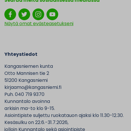
Seuraa meitä sosiaalisessa mediassa
Näytä omat evästeasetukseni
Yhteystiedot
Kangasniemen kunta
Otto Mannisen tie 2
51200 Kangasniemi
kirjaamo@kangasniemi.fi
Puh. 040 719 9370
Kunnantalo avoinna
arkisin ma-to klo 9-15.
Asiointipiste suljettu ruokatauon ajaksi klo 11.30-12.30.
Kesäsulku on 22.6.-31.7.2026,
jolloin Kunnantalo sekä asiointipiste