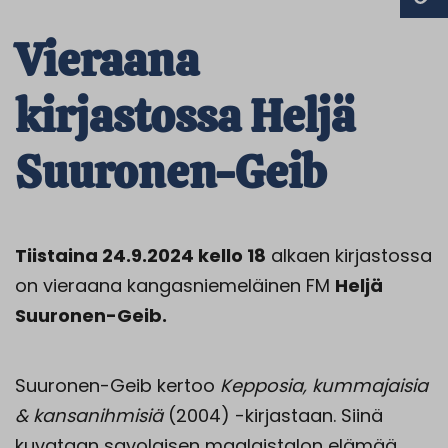
Vieraana
kirjastossa Heljä
Suuronen-Geib
Tiistaina 24.9.2024 kello 18
alkaen kirjastossa
on vieraana kangasniemeläinen FM
Heljä
Suuronen-Geib.
Suuronen-Geib kertoo
Kepposia, kummajaisia
& kansanihmisiä
(2004) -kirjastaan. Siinä
kuvataan savolaisen maalaistalon elämää.