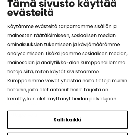
Tämä sivusto käyttää
Kunta ja hallinto
evästeitä
Käytämme evästeitä tarjoamamme sisällön ja
Suosituimmat sivut
mainosten räätälöimiseen, sosiaalisen median
ominaisuuksien tukemiseen ja kävijämäärämme
Esityslistat, pöytäkirjat, viranhaltijapäätökset ja
analysoimiseen. Lisäksi jaamme sosiaalisen median,
kuulutukset
mainosalan ja analytiikka-alan kumppaneillemme
Tietoa ja ohjeistusta koronavirukseen liittyen
tietoja siitä, miten käytät sivustoamme.
Asiointipiste
Kumppanimme voivat yhdistää näitä tietoja muihin
tietoihin, joita olet antanut heille tai joita on
Sähköinen asiointi
kerätty, kun olet käyttänyt heidän palvelujaan.
Yhteydenotto
Karttapalvelu
Salli kaikki
Tilavaraus