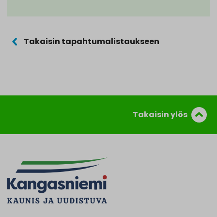
Takaisin tapahtumalistaukseen
Takaisin ylös