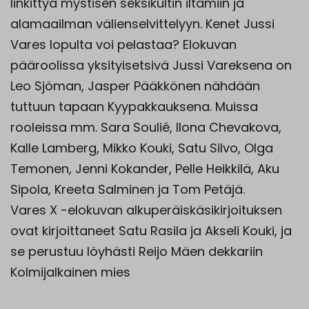
linkittyä mystisen seksikultin iltamiin ja
alamaailman välienselvittelyyn. Kenet Jussi
Vares lopulta voi pelastaa? Elokuvan
pääroolissa yksityisetsivä Jussi Vareksena on
Leo Sjöman, Jasper Pääkkönen nähdään
tuttuun tapaan Kyypakkauksena. Muissa
rooleissa mm. Sara Soulié, Ilona Chevakova,
Kalle Lamberg, Mikko Kouki, Satu Silvo, Olga
Temonen, Jenni Kokander, Pelle Heikkilä, Aku
Sipola, Kreeta Salminen ja Tom Petäjä.
Vares X -elokuvan alkuperäiskäsikirjoituksen
ovat kirjoittaneet Satu Rasila ja Akseli Kouki, ja
se perustuu löyhästi Reijo Mäen dekkariin
Kolmijalkainen mies