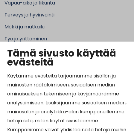
Vapaa-aika ja liikunta
Terveys ja hyvinvointi
Mökki ja matkailu
Työ ja yrittäminen
Tämä sivusto käyttää
Kunta ja hallinto
evästeitä
Käytämme evästeitä tarjoamamme sisällön ja
Suosituimmat sivut
mainosten räätälöimiseen, sosiaalisen median
ominaisuuksien tukemiseen ja kävijämäärämme
Esityslistat, pöytäkirjat, viranhaltijapäätökset ja
analysoimiseen. Lisäksi jaamme sosiaalisen median,
kuulutukset
mainosalan ja analytiikka-alan kumppaneillemme
Tietoa ja ohjeistusta koronavirukseen liittyen
tietoja siitä, miten käytät sivustoamme.
Asiointipiste
Kumppanimme voivat yhdistää näitä tietoja muihin