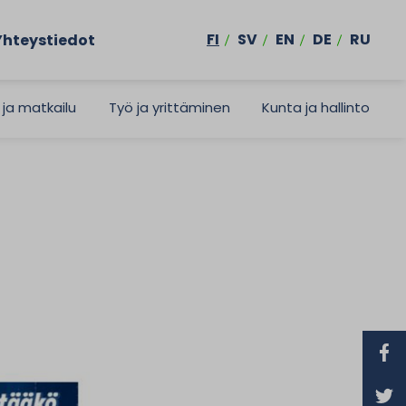
FI
SV
EN
DE
RU
Yhteystiedot
 ja matkailu
Työ ja yrittäminen
Kunta ja hallinto