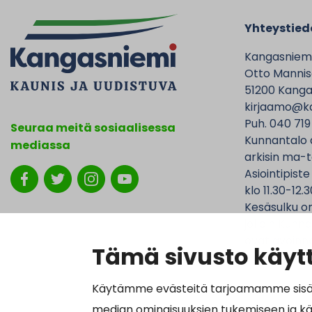
Yhteystied
Kangasniem
Otto Mannise
51200 Kanga
kirjaamo@ka
Puh. 040 719
Seuraa meitä sosiaalisessa
Kunnantalo 
mediassa
arkisin ma-t
Asiointipiste
klo 11.30-12.3
Kesäsulku on
jolloin Kunna
ovat avoinna
Tämä sivusto käytt
Käytämme evästeitä tarjoamamme sisällö
median ominaisuuksien tukemiseen ja k