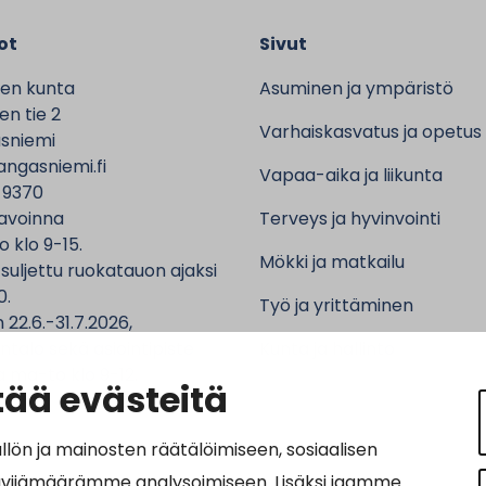
ot
Sivut
en kunta
Asuminen ja ympäristö
n tie 2
Varhaiskasvatus ja opetus
sniemi
ngasniemi.fi
Vapaa-aika ja liikunta
 9370
avoinna
Terveys ja hyvinvointi
o klo 9-15.
Mökki ja matkailu
 suljettu ruokatauon ajaksi
0.
Työ ja yrittäminen
 22.6.-31.7.2026,
ntalo sekä asiointipiste
Kunta ja hallinto
 ma-to klo 9-12.
ää evästeitä
n ja mainosten räätälöimiseen, sosiaalisen
ävijämäärämme analysoimiseen. Lisäksi jaamme