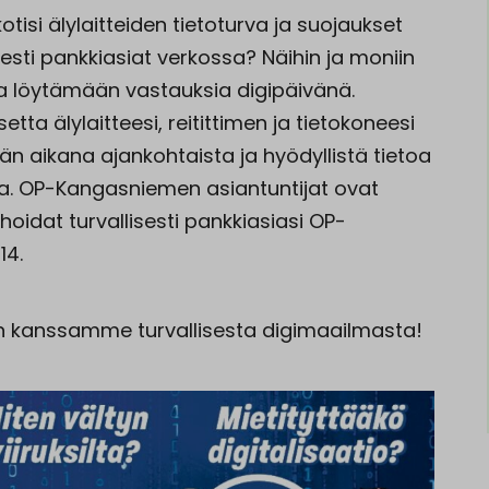
tisi älylaitteiden tietoturva ja suojaukset
sesti pankkiasiat verkossa? Näihin ja moniin
 löytämään vastauksia digipäivänä.
tta älylaitteesi, reitittimen ja tietokoneesi
än aikana ajankohtaista ja hyödyllistä tietoa
sta. OP-Kangasniemen asiantuntijat ovat
idat turvallisesti pankkiasiasi OP-
14.
n kanssamme turvallisesta digimaailmasta!