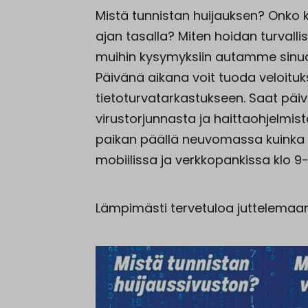
Mistä tunnistan huijauksen? Onko ko
ajan tasalla? Miten hoidan turvalli
muihin kysymyksiin autamme sinua
Päivänä aikana voit tuoda veloitukse
tietoturvatarkastukseen. Saat päiv
virustorjunnasta ja haittaohjelmi
paikan päällä neuvomassa kuinka ho
mobiilissa ja verkkopankissa klo 9-
Lämpimästi tervetuloa juttelemaa