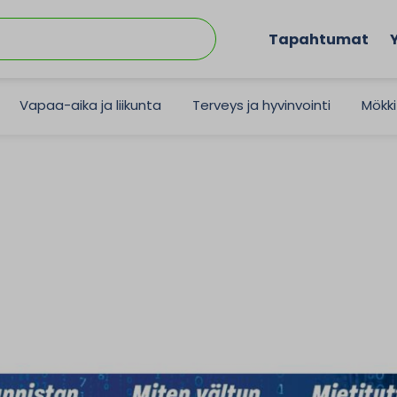
Tapahtumat
Vapaa-aika ja liikunta
Terveys ja hyvinvointi
Mökki