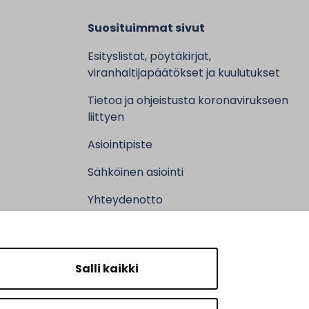
Suosituimmat sivut
Esityslistat, pöytäkirjat,
viranhaltijapäätökset ja kuulutukset
Tietoa ja ohjeistusta koronavirukseen
liittyen
Asiointipiste
Sähköinen asiointi
Yhteydenotto
Karttapalvelu
Tilavaraus
Salli kaikki
Kuntosali