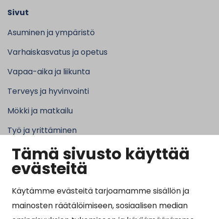
Sivut
Asuminen ja ympäristö
Varhaiskasvatus ja opetus
Vapaa-aika ja liikunta
Terveys ja hyvinvointi
Mökki ja matkailu
Työ ja yrittäminen
Tämä sivusto käyttää
Kunta ja hallinto
evästeitä
Käytämme evästeitä tarjoamamme sisällön ja
Suosituimmat sivut
mainosten räätälöimiseen, sosiaalisen median