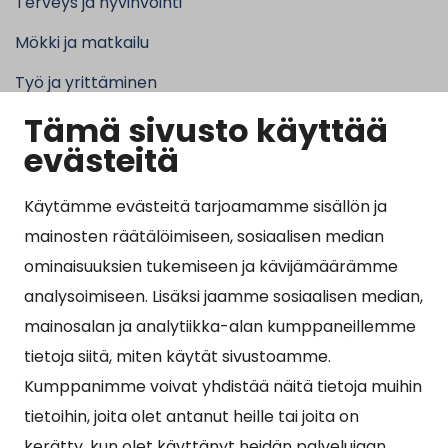
Terveys ja hyvinvointi
Mökki ja matkailu
Työ ja yrittäminen
Tämä sivusto käyttää
Kunta ja hallinto
evästeitä
Käytämme evästeitä tarjoamamme sisällön ja
Suosituimmat sivut
mainosten räätälöimiseen, sosiaalisen median
ominaisuuksien tukemiseen ja kävijämäärämme
Esityslistat, pöytäkirjat, viranhaltijapäätökset ja
analysoimiseen. Lisäksi jaamme sosiaalisen median,
kuulutukset
mainosalan ja analytiikka-alan kumppaneillemme
Tietoa ja ohjeistusta koronavirukseen liittyen
tietoja siitä, miten käytät sivustoamme.
Asiointipiste
Kumppanimme voivat yhdistää näitä tietoja muihin
tietoihin, joita olet antanut heille tai joita on
Sähköinen asiointi
kerätty, kun olet käyttänyt heidän palvelujaan.