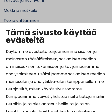
Terveys ja hyvinvointi
Mökki ja matkailu
Työ ja yrittäminen
Tämä sivusto käyttää
Kunta ja hallinto
evästeitä
Käytämme evästeitä tarjoamamme sisällön ja
Suosituimmat sivut
mainosten räätälöimiseen, sosiaalisen median
ominaisuuksien tukemiseen ja kävijämäärämme
Esityslistat, pöytäkirjat, viranhaltijapäätökset ja
analysoimiseen. Lisäksi jaamme sosiaalisen median,
kuulutukset
mainosalan ja analytiikka-alan kumppaneillemme
Tietoa ja ohjeistusta koronavirukseen liittyen
tietoja siitä, miten käytät sivustoamme.
Asiointipiste
Kumppanimme voivat yhdistää näitä tietoja muihin
tietoihin, joita olet antanut heille tai joita on
Sähköinen asiointi
kerätty, kun olet käyttänyt heidän palvelujaan.