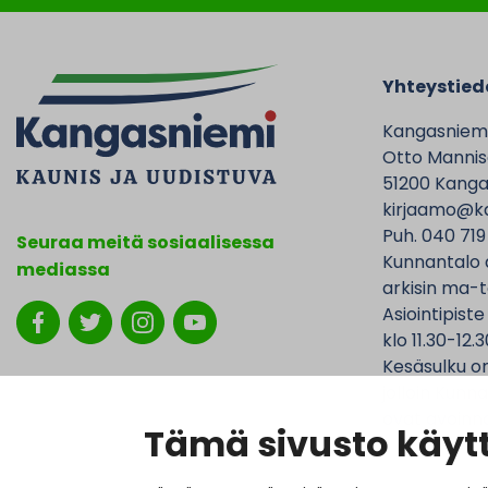
Yhteystied
Kangasniem
Otto Mannise
51200 Kanga
kirjaamo@ka
Puh. 040 719
Seuraa meitä sosiaalisessa
Kunnantalo 
mediassa
arkisin ma-t
Asiointipiste
klo 11.30-12.3
Kesäsulku on
jolloin Kunna
ovat avoinna
Tämä sivusto käytt