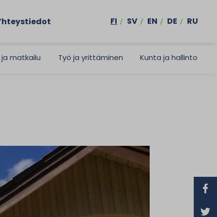
FI
SV
EN
DE
RU
Yhteystiedot
 ja matkailu
Työ ja yrittäminen
Kunta ja hallinto