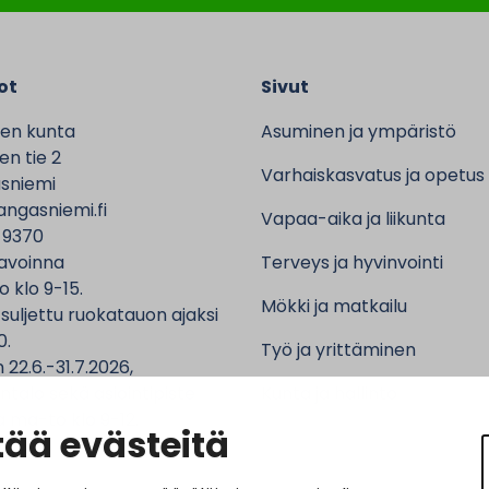
ot
Sivut
en kunta
Asuminen ja ympäristö
n tie 2
Varhaiskasvatus ja opetus
sniemi
ngasniemi.fi
Vapaa-aika ja liikunta
 9370
avoinna
Terveys ja hyvinvointi
o klo 9-15.
Mökki ja matkailu
 suljettu ruokatauon ajaksi
0.
Työ ja yrittäminen
 22.6.-31.7.2026,
ntalo sekä asiointipiste
Kunta ja hallinto
 ma-to klo 9-12.
ää evästeitä