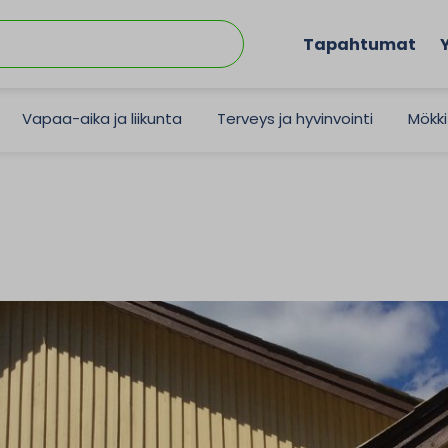
Tapahtumat
Vapaa-aika ja liikunta
Terveys ja hyvinvointi
Mökki