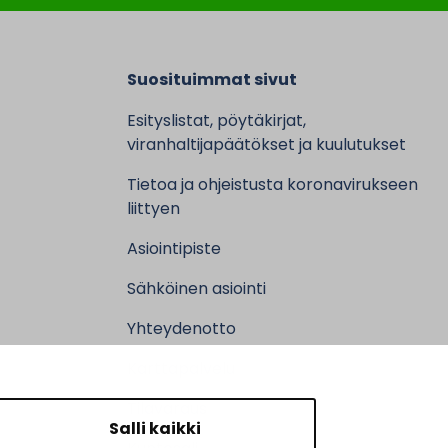
Suosituimmat sivut
Esityslistat, pöytäkirjat,
viranhaltijapäätökset ja kuulutukset
Tietoa ja ohjeistusta koronavirukseen
liittyen
Asiointipiste
Sähköinen asiointi
Yhteydenotto
Karttapalvelu
Tilavaraus
Salli kaikki