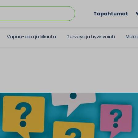
Tapahtumat
Vapaa-aika ja liikunta
Terveys ja hyvinvointi
Mökki