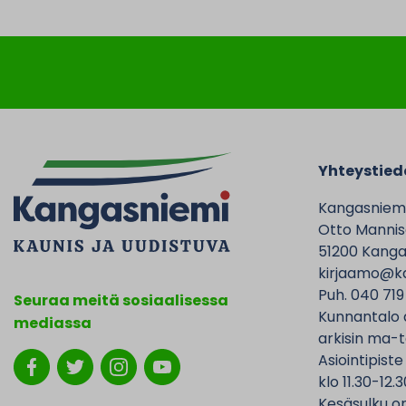
Yhteystied
Kangasniem
Otto Mannise
51200 Kanga
kirjaamo@ka
Puh. 040 719
Seuraa meitä sosiaalisessa
Kunnantalo 
mediassa
arkisin ma-t
Asiointipiste
klo 11.30-12.3
Kesäsulku on