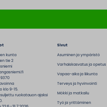
ot
Sivut
en kunta
Asuminen ja ympäristö
n tie 2
Varhaiskasvatus ja opetus
sniemi
ngasniemi.fi
Vapaa-aika ja liikunta
 9370
avoinna
Terveys ja hyvinvointi
o klo 9-15.
Mökki ja matkailu
 suljettu ruokatauon ajaksi
0.
Työ ja yrittäminen
 22.6.-31.7.2026,