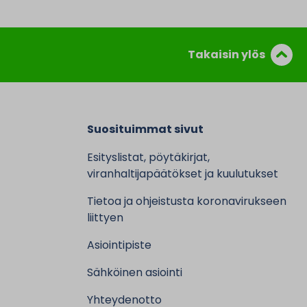
Takaisin ylös
Suosituimmat sivut
Esityslistat, pöytäkirjat,
viranhaltijapäätökset ja kuulutukset
Tietoa ja ohjeistusta koronavirukseen
liittyen
Asiointipiste
Sähköinen asiointi
Yhteydenotto