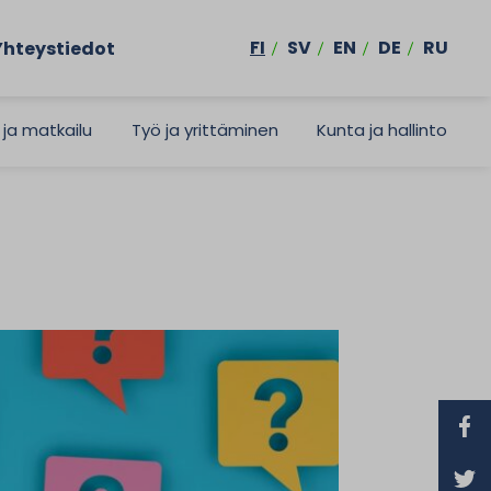
FI
SV
EN
DE
RU
Yhteystiedot
 ja matkailu
Työ ja yrittäminen
Kunta ja hallinto