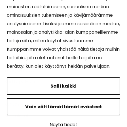
Suosituimmat sivut
mainosten räätälöimiseen, sosiaalisen median
ominaisuuksien tukemiseen ja kävijämäärämme
Esityslistat, pöytäkirjat, viranhaltijapäätökset ja
analysoimiseen. Lisäksi jaamme sosiaalisen median,
kuulutukset
mainosalan ja analytiikka-alan kumppaneillemme
Tietoa ja ohjeistusta koronavirukseen liittyen
tietoja siitä, miten käytät sivustoamme.
Asiointipiste
Kumppanimme voivat yhdistää näitä tietoja muihin
tietoihin, joita olet antanut heille tai joita on
Sähköinen asiointi
kerätty, kun olet käyttänyt heidän palvelujaan.
Yhteydenotto
Karttapalvelu
Salli kaikki
Tilavaraus
Kuntosali
Vain välttämättömät evästeet
Ruokalistat
Näytä tiedot