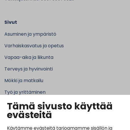
Sivut
Asuminen ja ympäristö
Varhaiskasvatus ja opetus
Vapaa-aika ja liikunta
Terveys ja hyvinvointi
Mökki ja matkailu
Työ ja yrittäminen
Tämä sivusto käyttää
Kunta ja hallinto
evästeitä
Käytämme evästeitä tarjoamamme sisällön ja