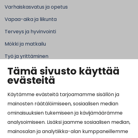
Varhaiskasvatus ja opetus
Vapaa-aika ja liikunta
Terveys ja hyvinvointi
Mökki ja matkailu
Työ ja yrittäminen
Tämä sivusto käyttää
Kunta ja hallinto
evästeitä
Käytämme evästeitä tarjoamamme sisällön ja
Suosituimmat sivut
mainosten räätälöimiseen, sosiaalisen median
ominaisuuksien tukemiseen ja kävijämäärämme
Esityslistat, pöytäkirjat, viranhaltijapäätökset ja
analysoimiseen. Lisäksi jaamme sosiaalisen median,
kuulutukset
mainosalan ja analytiikka-alan kumppaneillemme
Tietoa ja ohjeistusta koronavirukseen liittyen