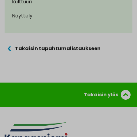
Kulttuuri
Näyttely
Takaisin tapahtumalistaukseen
Takaisin ylös