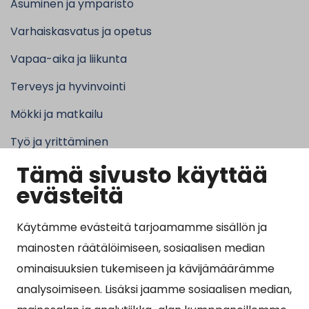
Asuminen ja ympäristö
Varhaiskasvatus ja opetus
Vapaa-aika ja liikunta
Terveys ja hyvinvointi
Mökki ja matkailu
Työ ja yrittäminen
Tämä sivusto käyttää
Kunta ja hallinto
evästeitä
Käytämme evästeitä tarjoamamme sisällön ja
Suosituimmat sivut
mainosten räätälöimiseen, sosiaalisen median
ominaisuuksien tukemiseen ja kävijämäärämme
Esityslistat, pöytäkirjat, viranhaltijapäätökset ja
analysoimiseen. Lisäksi jaamme sosiaalisen median,
kuulutukset