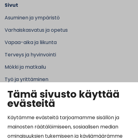
Sivut
Asuminen ja ympäristö
Varhaiskasvatus ja opetus
Vapaa-aika ja liikunta
Terveys ja hyvinvointi
Mökki ja matkailu
Työ ja yrittäminen
Tämä sivusto käyttää
Kunta ja hallinto
evästeitä
Käytämme evästeitä tarjoamamme sisällön ja
Suosituimmat sivut
mainosten räätälöimiseen, sosiaalisen median
ominaisuuksien tukemiseen ja kävijämäärämme