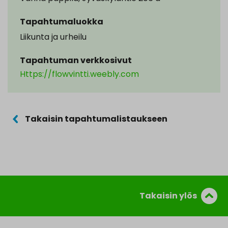
Tapahtumaluokka
Liikunta ja urheilu
Tapahtuman verkkosivut
Https://flowvintti.weebly.com
Takaisin tapahtumalistaukseen
Takaisin ylös