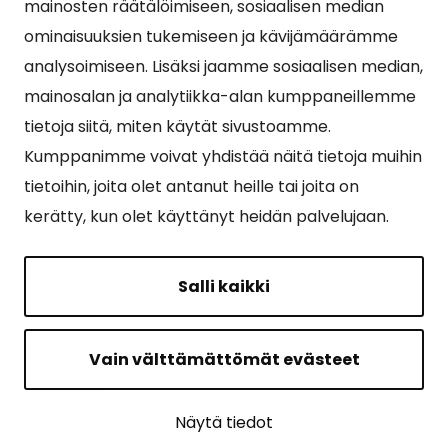
Suosituimmat sivut
mainosten räätälöimiseen, sosiaalisen median
ominaisuuksien tukemiseen ja kävijämäärämme
Esityslistat, pöytäkirjat, viranhaltijapäätökset ja
analysoimiseen. Lisäksi jaamme sosiaalisen median,
kuulutukset
mainosalan ja analytiikka-alan kumppaneillemme
Tietoa ja ohjeistusta koronavirukseen liittyen
tietoja siitä, miten käytät sivustoamme.
Asiointipiste
Kumppanimme voivat yhdistää näitä tietoja muihin
tietoihin, joita olet antanut heille tai joita on
Sähköinen asiointi
kerätty, kun olet käyttänyt heidän palvelujaan.
Yhteydenotto
Karttapalvelu
Salli kaikki
Tilavaraus
Kuntosali
Vain välttämättömät evästeet
Ruokalistat
Näytä tiedot