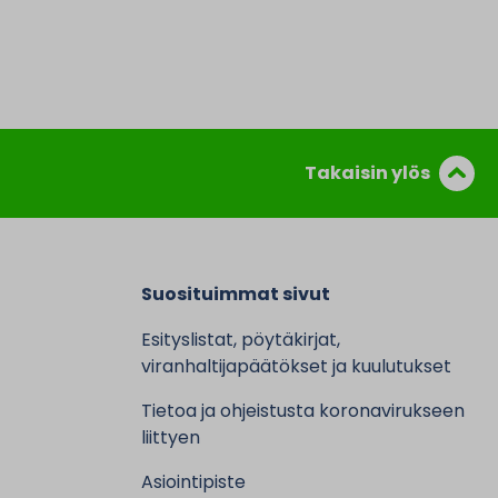
Takaisin ylös
Suosituimmat sivut
Esityslistat, pöytäkirjat,
viranhaltijapäätökset ja kuulutukset
Tietoa ja ohjeistusta koronavirukseen
liittyen
Asiointipiste