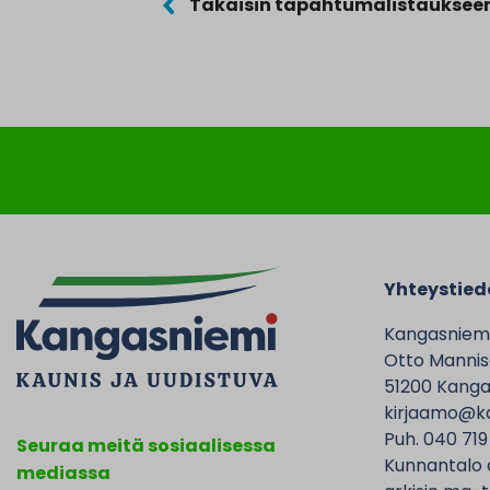
Takaisin tapahtumalistauksee
Yhteystied
Kangasniem
Otto Mannise
51200 Kanga
kirjaamo@ka
Puh. 040 719
Seuraa meitä sosiaalisessa
Kunnantalo 
mediassa