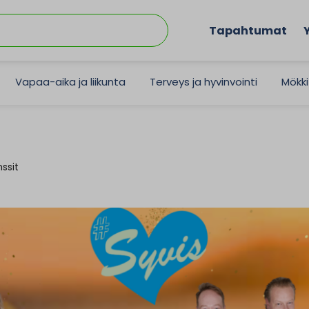
Tapahtumat
Vapaa-aika ja liikunta
Terveys ja hyvinvointi
Mökki
ssit