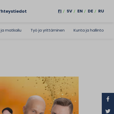
FI
SV
EN
DE
RU
Yhteystiedot
 ja matkailu
Työ ja yrittäminen
Kunta ja hallinto