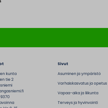
n
ot
Sivut
en kunta
Asuminen ja ympäristö
n tie 2
Varhaiskasvatus ja opetus
sniemi
ngasniemi.fi
Vapaa-aika ja liikunta
 9370
avoinna
Terveys ja hyvinvointi