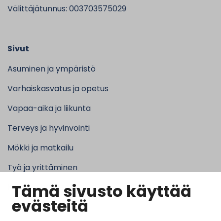
Välittäjätunnus: 003703575029
Sivut
Asuminen ja ympäristö
Varhaiskasvatus ja opetus
Vapaa-aika ja liikunta
Terveys ja hyvinvointi
Mökki ja matkailu
Työ ja yrittäminen
Tämä sivusto käyttää
Kunta ja hallinto
evästeitä