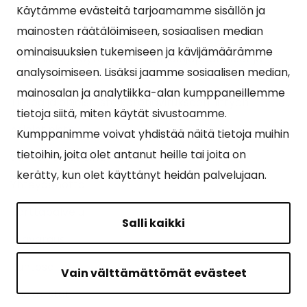
Käytämme evästeitä tarjoamamme sisällön ja
Suosituimmat sivut
mainosten räätälöimiseen, sosiaalisen median
ominaisuuksien tukemiseen ja kävijämäärämme
Esityslistat, pöytäkirjat, viranhaltijapäätökset ja
analysoimiseen. Lisäksi jaamme sosiaalisen median,
kuulutukset
mainosalan ja analytiikka-alan kumppaneillemme
Tietoa ja ohjeistusta koronavirukseen liittyen
tietoja siitä, miten käytät sivustoamme.
Asiointipiste
Kumppanimme voivat yhdistää näitä tietoja muihin
tietoihin, joita olet antanut heille tai joita on
Sähköinen asiointi
kerätty, kun olet käyttänyt heidän palvelujaan.
Yhteydenotto
Karttapalvelu
Salli kaikki
Tilavaraus
Kuntosali
Vain välttämättömät evästeet
Ruokalistat