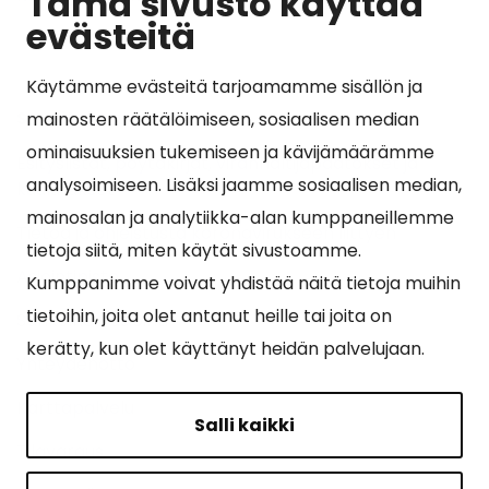
Tämä sivusto käyttää
evästeitä
Käytämme evästeitä tarjoamamme sisällön ja
Suosituimmat sivut
mainosten räätälöimiseen, sosiaalisen median
ominaisuuksien tukemiseen ja kävijämäärämme
Esityslistat, pöytäkirjat, viranhaltijapäätökset ja
analysoimiseen. Lisäksi jaamme sosiaalisen median,
kuulutukset
mainosalan ja analytiikka-alan kumppaneillemme
Tietoa ja ohjeistusta koronavirukseen liittyen
tietoja siitä, miten käytät sivustoamme.
Asiointipiste
Kumppanimme voivat yhdistää näitä tietoja muihin
tietoihin, joita olet antanut heille tai joita on
Sähköinen asiointi
kerätty, kun olet käyttänyt heidän palvelujaan.
Yhteydenotto
Karttapalvelu
Salli kaikki
Tilavaraus