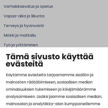
Varhaiskasvatus ja opetus
Vapaa-aika ja liikunta
Terveys ja hyvinvointi
Mökki ja matkailu
Työ ja yrittäminen
Tämä sivusto käyttää
Kunta ja hallinto
evästeitä
Käytämme evästeitä tarjoamamme sisällön ja
Suosituimmat sivut
mainosten räätälöimiseen, sosiaalisen median
ominaisuuksien tukemiseen ja kävijämäärämme
Esityslistat, pöytäkirjat, viranhaltijapäätökset ja
analysoimiseen. Lisäksi jaamme sosiaalisen median,
kuulutukset
mainosalan ja analytiikka-alan kumppaneillemme
Tietoa ja ohjeistusta koronavirukseen liittyen