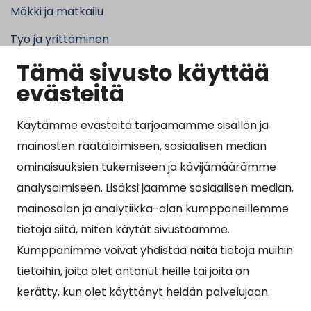
Mökki ja matkailu
Työ ja yrittäminen
Tämä sivusto käyttää
Kunta ja hallinto
evästeitä
Käytämme evästeitä tarjoamamme sisällön ja
Suosituimmat sivut
mainosten räätälöimiseen, sosiaalisen median
ominaisuuksien tukemiseen ja kävijämäärämme
Esityslistat, pöytäkirjat, viranhaltijapäätökset ja
analysoimiseen. Lisäksi jaamme sosiaalisen median,
kuulutukset
mainosalan ja analytiikka-alan kumppaneillemme
Tietoa ja ohjeistusta koronavirukseen liittyen
tietoja siitä, miten käytät sivustoamme.
Asiointipiste
Kumppanimme voivat yhdistää näitä tietoja muihin
tietoihin, joita olet antanut heille tai joita on
Sähköinen asiointi
kerätty, kun olet käyttänyt heidän palvelujaan.
Yhteydenotto