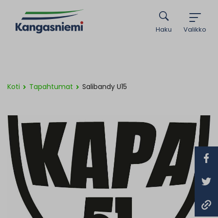
Haku
Valikko
Koti
Tapahtumat
Salibandy U15