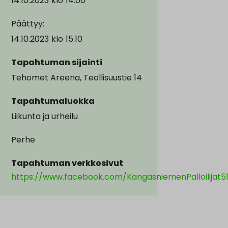
14.10.2023
klo
14.00
Päättyy:
14.10.2023
klo
15.10
Tapahtuman sijainti
Tehomet Areena, Teollisuustie 14
Tapahtumaluokka
Liikunta ja urheilu
Perhe
Tapahtuman verkkosivut
https://www.facebook.com/KangasniemenPalloilijat5