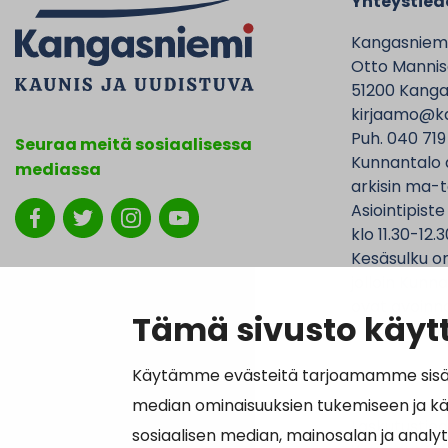
Yhteystied
Kangasniem
Otto Mannise
51200 Kanga
kirjaamo@ka
Puh. 040 719
Seuraa meitä sosiaalisessa
Kunnantalo 
mediassa
arkisin ma-t
Asiointipiste
klo 11.30-12.3
Kesäsulku on
jolloin Kunna
ovat avoinna
Tämä sivusto käytt
Käytämme evästeitä tarjoamamme sisällö
median ominaisuuksien tukemiseen ja k
Laskutustied
sosiaalisen median, mainosalan ja analy