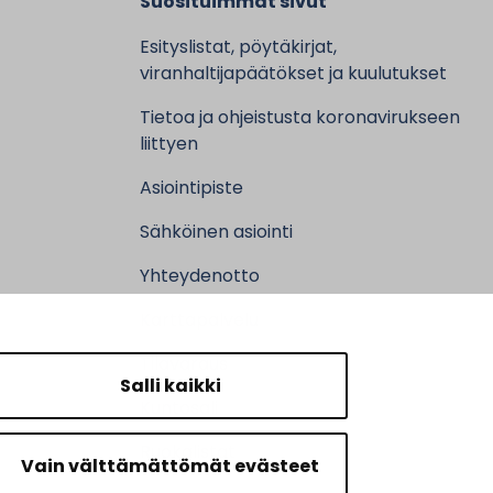
Suosituimmat sivut
Esityslistat, pöytäkirjat,
viranhaltijapäätökset ja kuulutukset
Tietoa ja ohjeistusta koronavirukseen
liittyen
Asiointipiste
Sähköinen asiointi
Yhteydenotto
Karttapalvelu
Tilavaraus
Salli kaikki
Kuntosali
Ruokalistat
Vain välttämättömät evästeet