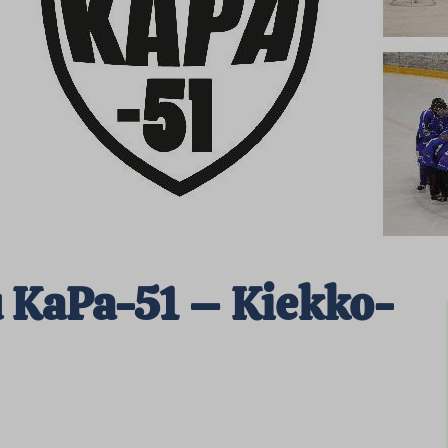
u KaPa-51 – Kiekko-