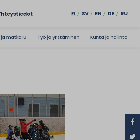
FI
SV
EN
DE
RU
Yhteystiedot
 ja matkailu
Työ ja yrittäminen
Kunta ja hallinto