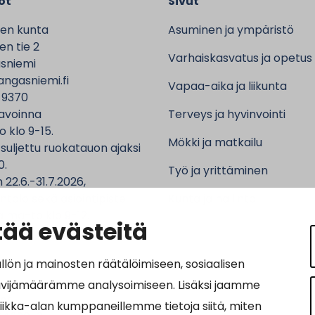
ot
Sivut
en kunta
Asuminen ja ympäristö
n tie 2
Varhaiskasvatus ja opetus
sniemi
ngasniemi.fi
Vapaa-aika ja liikunta
 9370
avoinna
Terveys ja hyvinvointi
o klo 9-15.
Mökki ja matkailu
 suljettu ruokatauon ajaksi
0.
Työ ja yrittäminen
 22.6.-31.7.2026,
ntalo sekä asiointipiste
Kunta ja hallinto
 ma-to klo 9-12.
ää evästeitä
n ja mainosten räätälöimiseen, sosiaalisen
ävijämäärämme analysoimiseen. Lisäksi jaamme
ot:
tiikka-alan kumppaneillemme tietoja siitä, miten