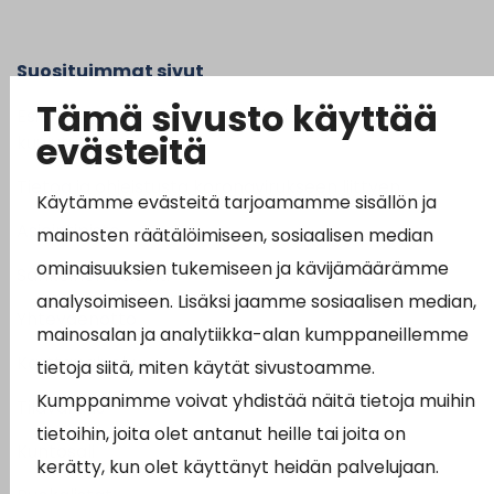
Suosituimmat sivut
Tämä sivusto käyttää
Esityslistat, pöytäkirjat, viranhaltijapäätökset ja
evästeitä
kuulutukset
Tietoa ja ohjeistusta koronavirukseen liittyen
Käytämme evästeitä tarjoamamme sisällön ja
Asiointipiste
mainosten räätälöimiseen, sosiaalisen median
ominaisuuksien tukemiseen ja kävijämäärämme
Sähköinen asiointi
analysoimiseen. Lisäksi jaamme sosiaalisen median,
Yhteydenotto
mainosalan ja analytiikka-alan kumppaneillemme
Karttapalvelu
tietoja siitä, miten käytät sivustoamme.
Kumppanimme voivat yhdistää näitä tietoja muihin
Tilavaraus
tietoihin, joita olet antanut heille tai joita on
Kuntosali
kerätty, kun olet käyttänyt heidän palvelujaan.