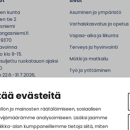
ot
Sivut
en kunta
Asuminen ja ympäristö
n tie 2
Varhaiskasvatus ja opetus
sniemi
ngasniemi.fi
Vapaa-aika ja liikunta
 9370
avoinna
Terveys ja hyvinvointi
o klo 9-15.
Mökki ja matkailu
 suljettu ruokatauon ajaksi
0.
Työ ja yrittäminen
 22.6.-31.7.2026,
ntalo sekä asiointipiste
Kunta ja hallinto
 ma-to klo 9-12.
ää evästeitä
n ja mainosten räätälöimiseen, sosiaalisen
ävijämäärämme analysoimiseen. Lisäksi jaamme
ot:
tiikka-alan kumppaneillemme tietoja siitä, miten