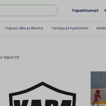
Tapahtumat
Vapaa-aika ja liikunta
Terveys ja hyvinvointi
Mökki
ko-Espoo D11