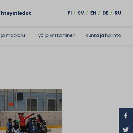
FI
SV
EN
DE
RU
Yhteystiedot
 ja matkailu
Työ ja yrittäminen
Kunta ja hallinto