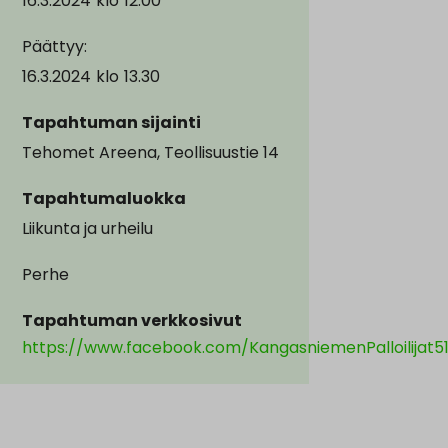
16.3.2024
klo
12.00
Päättyy:
16.3.2024
klo
13.30
Tapahtuman sijainti
Tehomet Areena, Teollisuustie 14
Tapahtumaluokka
Liikunta ja urheilu
Perhe
Tapahtuman verkkosivut
https://www.facebook.com/KangasniemenPalloilijat5