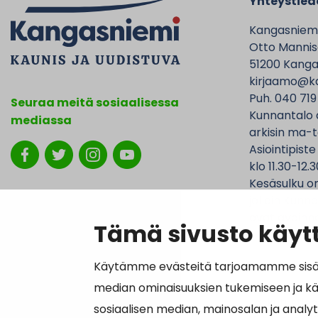
Yhteystied
Kangasniem
Otto Mannise
51200 Kanga
kirjaamo@ka
Puh. 040 719
Seuraa meitä sosiaalisessa
Kunnantalo 
mediassa
arkisin ma-t
Asiointipiste
klo 11.30-12.3
Kesäsulku on
jolloin Kunna
ovat avoinna
Tämä sivusto käytt
Käytämme evästeitä tarjoamamme sisällö
median ominaisuuksien tukemiseen ja k
Laskutustied
sosiaalisen median, mainosalan ja analy