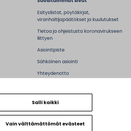
Suosituimmat sivut
Esityslistat, pöytäkirjat,
viranhaltijapäätökset ja kuulutukset
Tietoa ja ohjeistusta koronavirukseen
liittyen
Asiointipiste
Sähköinen asiointi
Yhteydenotto
Karttapalvelu
Tilavaraus
Salli kaikki
Kuntosali
Ruokalistat
Vain välttämättömät evästeet