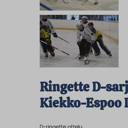
Ringette D-sar
Kiekko-Espoo 
D-ringette ottelu.