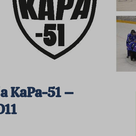
ja KaPa-51 –
D11