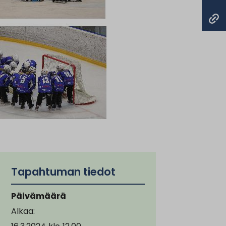
Tapahtuman tiedot
Päivämäärä
Alkaa: