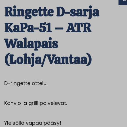
Ringette D-sarja
KaPa-51 – ATR
Walapais
(Lohja/Vantaa)
D-ringette ottelu.
Kahvio ja grilli palvelevat.
Yleisöllä vapaa pääsy!