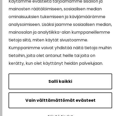
Käytämme evästeitä tarjoamamme sisällön ja
Asiointipiste
mainosten räätälöimiseen, sosiaalisen median
Sähköinen asiointi
ominaisuuksien tukemiseen ja kävijämäärämme
analysoimiseen. Lisäksi jaamme sosiaalisen median,
Yhteydenotto
mainosalan ja analytiikka-alan kumppaneillemme
Karttapalvelu
tietoja siitä, miten käytät sivustoamme.
Tilavaraus
Kumppanimme voivat yhdistää näitä tietoja muihin
tietoihin, joita olet antanut heille tai joita on
Kuntosali
kerätty, kun olet käyttänyt heidän palvelujaan.
Ruokalistat
Salli kaikki
Vain välttämättömät evästeet