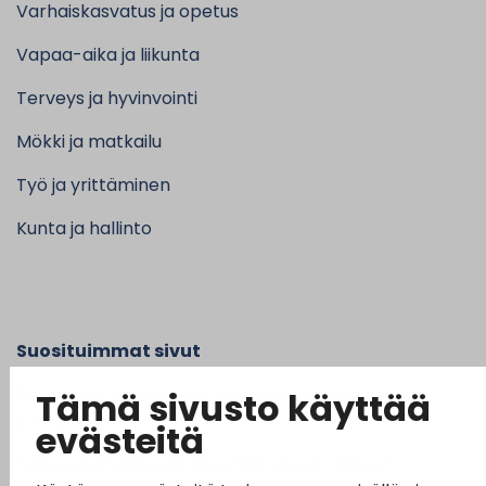
Varhaiskasvatus ja opetus
Vapaa-aika ja liikunta
Terveys ja hyvinvointi
Mökki ja matkailu
Työ ja yrittäminen
Kunta ja hallinto
Suosituimmat sivut
Esityslistat, pöytäkirjat, viranhaltijapäätökset ja
Tämä sivusto käyttää
kuulutukset
evästeitä
Tietoa ja ohjeistusta koronavirukseen liittyen