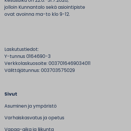
Kesäsulku on 22.6.-31.7.2026,
jolloin Kunnantalo sekä asiointipiste
ovat avoinna ma-to klo 9-12.
Laskutustiedot:
Y-tunnus 0164690-3
Verkkolaskuosoite: 0037016469034011
Välittäjätunnus: 003703575029
Sivut
Asuminen ja ympäristö
Varhaiskasvatus ja opetus
Vapaa-aika ja liikunta