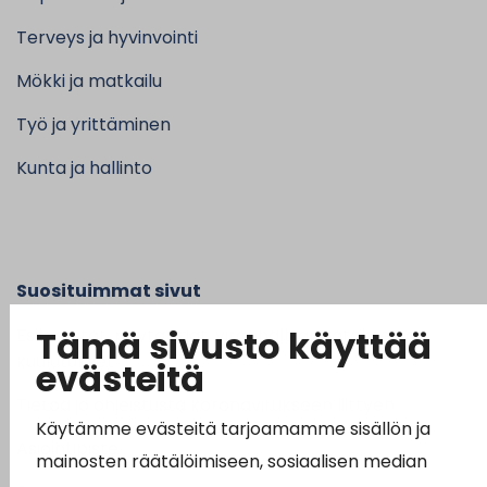
Terveys ja hyvinvointi
Mökki ja matkailu
Työ ja yrittäminen
Kunta ja hallinto
Suosituimmat sivut
Tämä sivusto käyttää
Esityslistat, pöytäkirjat, viranhaltijapäätökset ja
kuulutukset
evästeitä
Tietoa ja ohjeistusta koronavirukseen liittyen
Käytämme evästeitä tarjoamamme sisällön ja
Asiointipiste
mainosten räätälöimiseen, sosiaalisen median