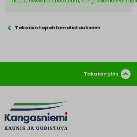
https://www.facebook.com/KangasniemenPalloilija
Takaisin tapahtumalistaukseen
Takaisin ylös