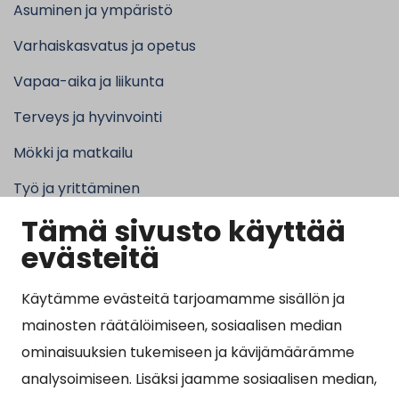
Asuminen ja ympäristö
Varhaiskasvatus ja opetus
Vapaa-aika ja liikunta
Terveys ja hyvinvointi
Mökki ja matkailu
Työ ja yrittäminen
Tämä sivusto käyttää
Kunta ja hallinto
evästeitä
Käytämme evästeitä tarjoamamme sisällön ja
Suosituimmat sivut
mainosten räätälöimiseen, sosiaalisen median
ominaisuuksien tukemiseen ja kävijämäärämme
Esityslistat, pöytäkirjat, viranhaltijapäätökset ja
analysoimiseen. Lisäksi jaamme sosiaalisen median,
kuulutukset