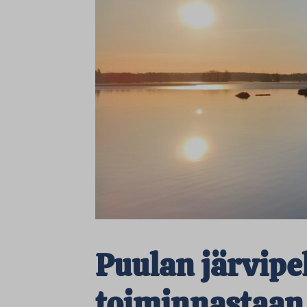
Puulan järvipel
toiminnastaan