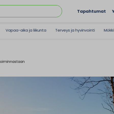
Tapahtumat
Vapaa-aika ja liikunta
Terveys ja hyvinvointi
Mökki
 toiminnastaan