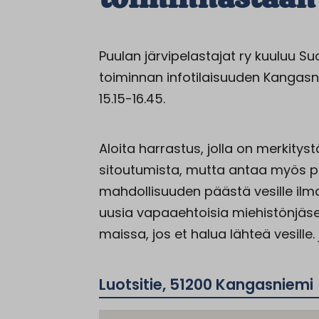
Puulan järvipelastajat ry kuuluu
toiminnan infotilaisuuden Kangasni
15.15-16.45.
Aloita harrastus, jolla on merkitys
sitoutumista, mutta antaa myös pa
mahdollisuuden päästä vesille ilma
uusia vapaaehtoisia miehistönjäsen
maissa, jos et halua lähteä vesille
Luotsitie, 51200 Kangasniemi