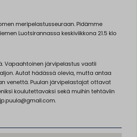
 Suomen meripelastusseuraan. Pidämme
emen Luotsirannassa keskiviikkona 21.5 klo
tä. Vapaahtoinen järvipelastus vaatii
ljon. Autat hädässä olevia, mutta antaa
n venettä. Puulan järvipelastajat ottavat
iksi koulutettavaksi sekä muihin tehtäviin
. jp.puula@gmail.com.