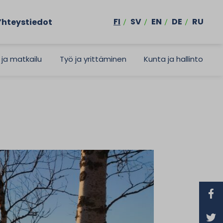
FI
SV
EN
DE
RU
Yhteystiedot
 ja matkailu
Työ ja yrittäminen
Kunta ja hallinto