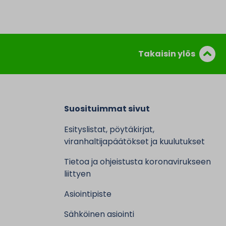
Takaisin ylös
Suosituimmat sivut
Esityslistat, pöytäkirjat,
viranhaltijapäätökset ja kuulutukset
Tietoa ja ohjeistusta koronavirukseen
liittyen
Asiointipiste
Sähköinen asiointi