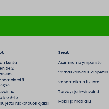
ot
Sivut
en kunta
Asuminen ja ympäristö
n tie 2
Varhaiskasvatus ja opetus
sniemi
ngasniemi.fi
Vapaa-aika ja liikunta
 9370
avoinna
Terveys ja hyvinvointi
o klo 9-15.
Mökki ja matkailu
 suljettu ruokatauon ajaksi