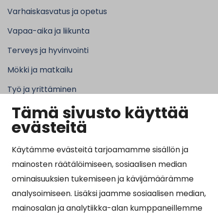
Varhaiskasvatus ja opetus
Vapaa-aika ja liikunta
Terveys ja hyvinvointi
Mökki ja matkailu
Työ ja yrittäminen
Tämä sivusto käyttää
Kunta ja hallinto
evästeitä
Käytämme evästeitä tarjoamamme sisällön ja
Suosituimmat sivut
mainosten räätälöimiseen, sosiaalisen median
ominaisuuksien tukemiseen ja kävijämäärämme
Esityslistat, pöytäkirjat, viranhaltijapäätökset ja
analysoimiseen. Lisäksi jaamme sosiaalisen median,
kuulutukset
mainosalan ja analytiikka-alan kumppaneillemme
Tietoa ja ohjeistusta koronavirukseen liittyen