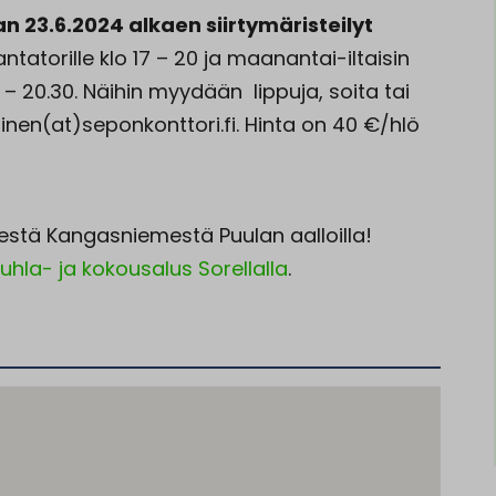
n 23.6.2024 alkaen siirtymäristeilyt
tatorille klo 17 – 20 ja maanantai-iltaisin
– 20.30. Näihin myydään lippuja, soita tai
en(at)seponkonttori.fi. Hinta on 40 €/hlö
sestä Kangasniemestä Puulan aalloilla!
juhla- ja kokousalus Sorellalla
.