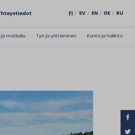
FI
SV
EN
DE
RU
Yhteystiedot
 ja matkailu
Työ ja yrittäminen
Kunta ja hallinto