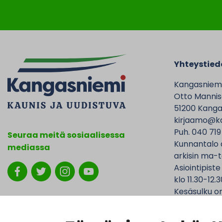
Yhteystied
Kangasniem
Otto Mannise
51200 Kanga
kirjaamo@ka
Puh. 040 719
Seuraa meitä sosiaalisessa
Kunnantalo 
mediassa
arkisin ma-t
Asiointipiste
klo 11.30-12.3
Kesäsulku on
jolloin Kunna
ovat avoinna