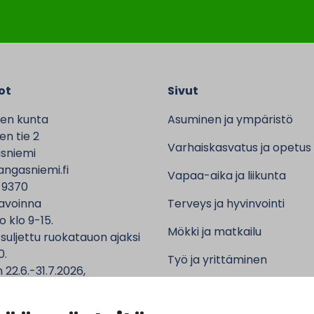
ot
Sivut
en kunta
Asuminen ja ympäristö
n tie 2
Varhaiskasvatus ja opetus
sniemi
ngasniemi.fi
Vapaa-aika ja liikunta
 9370
avoinna
Terveys ja hyvinvointi
o klo 9-15.
Mökki ja matkailu
 suljettu ruokatauon ajaksi
0.
Työ ja yrittäminen
 22.6.-31.7.2026,
ntalo sekä asiointipiste
Kunta ja hallinto
 ma-to klo 9-12.