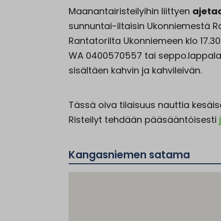
Maanantairisteilyihin liittyen
ajetaa
sunnuntai-iltaisin Ukonniemestä Ran
Rantatorilta Ukonniemeen klo 17.30 
WA 0400570557 tai seppo.lappalain
sisältäen kahvin ja kahvileivän.
Tässä oiva tilaisuus nauttia kesäi
Risteilyt tehdään pääsääntöisesti
Kangasniemen satama