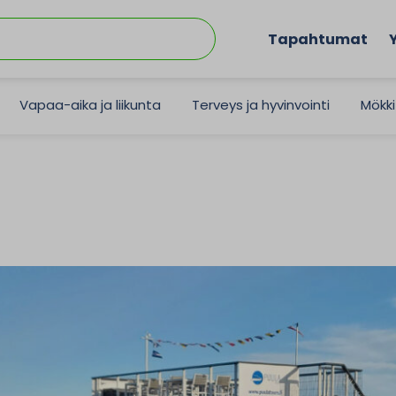
Tapahtumat
Vapaa-aika ja liikunta
Terveys ja hyvinvointi
Mökki