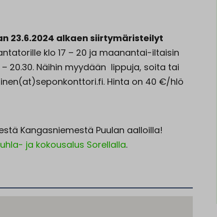
n 23.6.2024 alkaen siirtymäristeilyt
tatorille klo 17 – 20 ja maanantai-iltaisin
– 20.30. Näihin myydään lippuja, soita tai
en(at)seponkonttori.fi. Hinta on 40 €/hlö
sestä Kangasniemestä Puulan aalloilla!
juhla- ja kokousalus Sorellalla
.