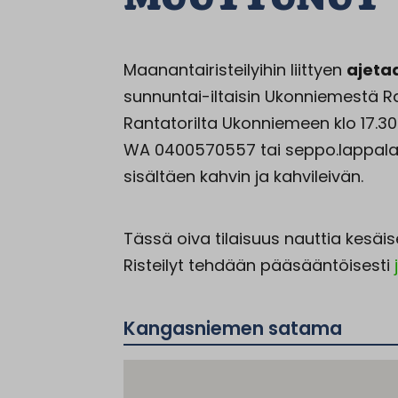
Maanantairisteilyihin liittyen
ajetaa
sunnuntai-iltaisin Ukonniemestä Ran
Rantatorilta Ukonniemeen klo 17.30 
WA 0400570557 tai seppo.lappalain
sisältäen kahvin ja kahvileivän.
Tässä oiva tilaisuus nauttia kesäi
Risteilyt tehdään pääsääntöisesti
Kangasniemen satama