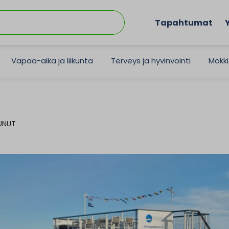
Tapahtumat
Vapaa-aika ja liikunta
Terveys ja hyvinvointi
Mökki
TUNUT