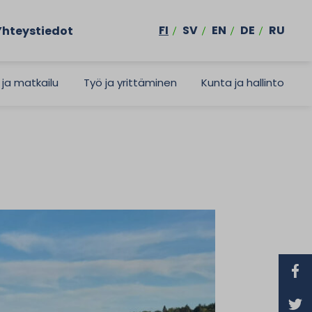
FI
SV
EN
DE
RU
Yhteystiedot
 ja matkailu
Työ ja yrittäminen
Kunta ja hallinto