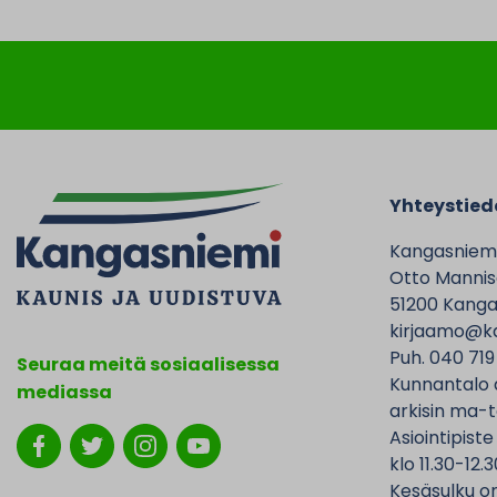
Yhteystied
Kangasniem
Otto Mannise
51200 Kanga
kirjaamo@ka
Puh. 040 719
Seuraa meitä sosiaalisessa
Kunnantalo 
mediassa
arkisin ma-t
Asiointipiste
klo 11.30-12.3
Kesäsulku on