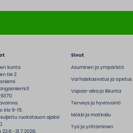
ot
Sivut
en kunta
Asuminen ja ympäristö
n tie 2
Varhaiskasvatus ja opetus
sniemi
ngasniemi.fi
Vapaa-aika ja liikunta
 9370
avoinna
Terveys ja hyvinvointi
o klo 9-15.
Mökki ja matkailu
 suljettu ruokatauon ajaksi
0.
Työ ja yrittäminen
 22.6.-31.7.2026,