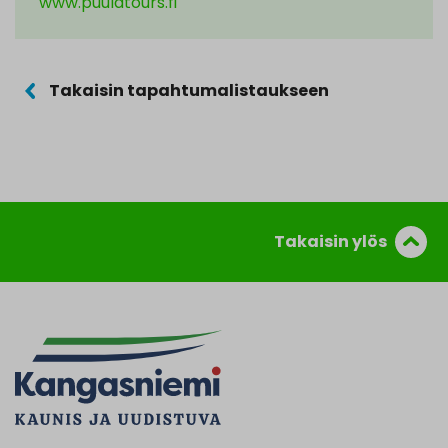
www.puulatours.fi
Takaisin tapahtumalistaukseen
Takaisin ylös