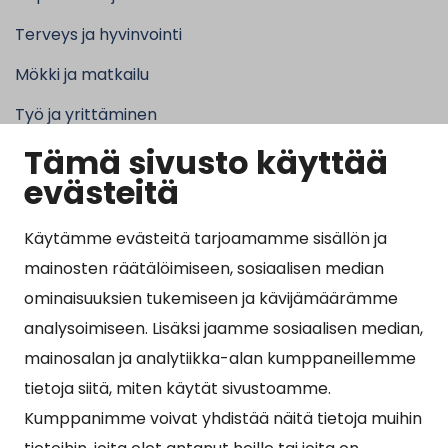
Terveys ja hyvinvointi
Mökki ja matkailu
Työ ja yrittäminen
Tämä sivusto käyttää
Kunta ja hallinto
evästeitä
Käytämme evästeitä tarjoamamme sisällön ja
Suosituimmat sivut
mainosten räätälöimiseen, sosiaalisen median
ominaisuuksien tukemiseen ja kävijämäärämme
Esityslistat, pöytäkirjat, viranhaltijapäätökset ja
analysoimiseen. Lisäksi jaamme sosiaalisen median,
kuulutukset
mainosalan ja analytiikka-alan kumppaneillemme
Tietoa ja ohjeistusta koronavirukseen liittyen
tietoja siitä, miten käytät sivustoamme.
Asiointipiste
Kumppanimme voivat yhdistää näitä tietoja muihin