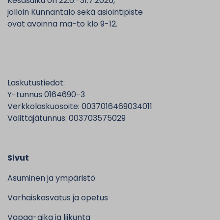
Kesäsulku on 22.6.-31.7.2026,
jolloin Kunnantalo sekä asiointipiste
ovat avoinna ma-to klo 9-12.
Laskutustiedot:
Y-tunnus 0164690-3
Verkkolaskuosoite: 0037016469034011
Välittäjätunnus: 003703575029
Sivut
Asuminen ja ympäristö
Varhaiskasvatus ja opetus
Vapaa-aika ja liikunta