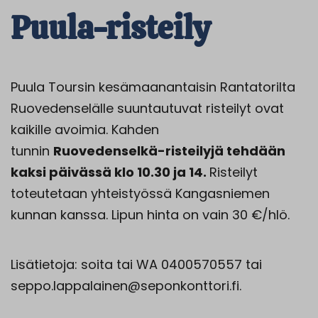
Puula-risteily
Puula Toursin kesämaanantaisin Rantatorilta
Ruovedenselälle suuntautuvat risteilyt ovat
kaikille avoimia. Kahden
tunnin
Ruovedenselkä-risteilyjä tehdään
kaksi päivässä klo 10.30 ja 14.
Risteilyt
toteutetaan yhteistyössä Kangasniemen
kunnan kanssa. Lipun hinta on vain 30 €/hlö.
Lisätietoja: soita tai WA 0400570557 tai
seppo.lappalainen@seponkonttori.fi.