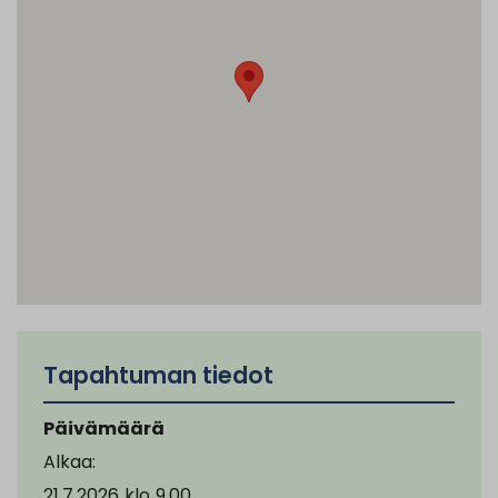
Tapahtuman tiedot
Päivämäärä
Alkaa:
21.7.2026
klo
9.00