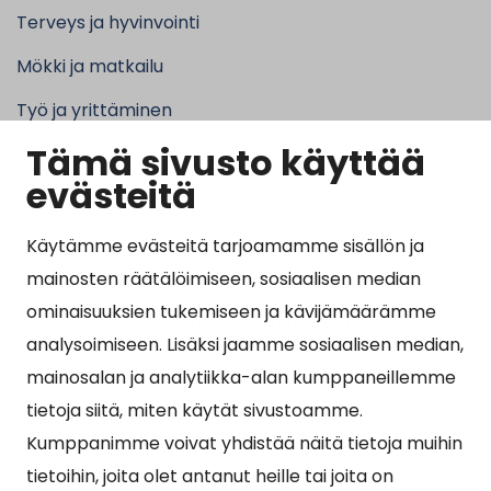
Terveys ja hyvinvointi
Mökki ja matkailu
Työ ja yrittäminen
Tämä sivusto käyttää
Kunta ja hallinto
evästeitä
Käytämme evästeitä tarjoamamme sisällön ja
Suosituimmat sivut
mainosten räätälöimiseen, sosiaalisen median
ominaisuuksien tukemiseen ja kävijämäärämme
Esityslistat, pöytäkirjat, viranhaltijapäätökset ja
analysoimiseen. Lisäksi jaamme sosiaalisen median,
kuulutukset
mainosalan ja analytiikka-alan kumppaneillemme
Tietoa ja ohjeistusta koronavirukseen liittyen
tietoja siitä, miten käytät sivustoamme.
Asiointipiste
Kumppanimme voivat yhdistää näitä tietoja muihin
tietoihin, joita olet antanut heille tai joita on
Sähköinen asiointi