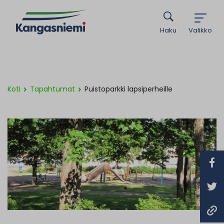
Haku
Valikko
Koti
Tapahtumat
Puistoparkki lapsiperheille